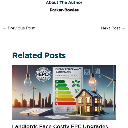
About The Author
Parker-Bowles
←
Previous Post
Next Post
→
Related Posts
Landlords Face Costly EPC Upgrades