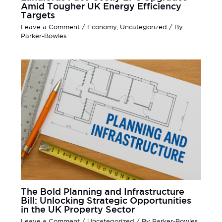
Amid Tougher UK Energy Efficiency
Targets
Leave a Comment
/
Economy
,
Uncategorized
/ By
Parker-Bowles
The Bold Planning and Infrastructure
Bill: Unlocking Strategic Opportunities
in the UK Property Sector
Leave a Comment
/
Uncategorized
/ By
Parker-Bowles