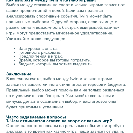
Выбор между ставками на спорт и казино-играми зависит от
ваших предпочтений и целей. Если вам нравится
анализировать спортивные события, 1win может быть
правильным выбором. С другой стороны, если вы ищете
развлечение и возможность быстрых выигрышей, казино-
игры могут предоставить мгновенное удовлетворение.
Учитывайте также следующее:
Ваш уровень опыта.
Готовность рисковать.
Предпочтения в играх.
Время, которое вы готовы потратить.
Бюджет, который вы хотите выделить.
Заключение
В конечном счете, выбор между 1win и казино-играми
зависит от вашего личного стиля игры, интересов и бюджета.
Правильный выбор может помочь вам не только развлечься,
но и увеличить ваш банкролл. Учитывайте все плюсы и
минусы, делайте осознанный выбор, и ваш игровой опыт
будет приятным и успешным.
Часто задаваемые вопросы
1. Чем отличаются ставки на спорт от казино игр?
Ставки на спорт основаны на реальных событиях и требуют
анализа, в то время как казино-игры чаще зависят от удачи.