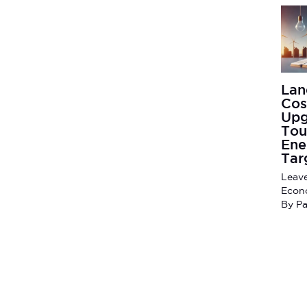
Lan
Cos
Upg
Tou
Ene
Tar
Leav
Econ
By
Pa