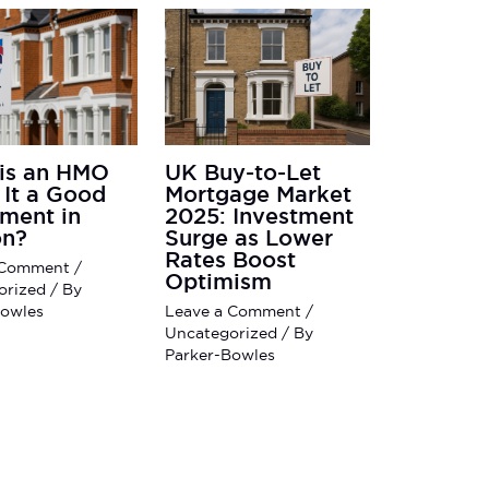
is an HMO
UK Buy-to-Let
 It a Good
Mortgage Market
tment in
2025: Investment
n?
Surge as Lower
Rates Boost
 Comment
/
Optimism
orized
/ By
Bowles
Leave a Comment
/
Uncategorized
/ By
Parker-Bowles