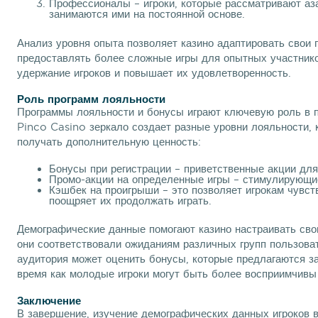
Профессионалы – игроки, которые рассматривают аза
занимаются ими на постоянной основе.
Анализ уровня опыта позволяет казино адаптировать свои 
предоставлять более сложные игры для опытных участнико
удержание игроков и повышает их удовлетворенность.
Роль программ лояльности
Программы лояльности и бонусы играют ключевую роль в п
Pinco Casino зеркало создает разные уровни лояльности,
получать дополнительную ценность:
Бонусы при регистрации – приветственные акции для
Промо-акции на определенные игры – стимулирующие
Кэшбек на проигрыши – это позволяет игрокам чувст
поощряет их продолжать играть.
Демографические данные помогают казино настраивать сво
они соответствовали ожиданиям различных групп пользова
аудитория может оценить бонусы, которые предлагаются за
время как молодые игроки могут быть более восприимчивы
Заключение
В завершение, изучение демографических данных игроков 