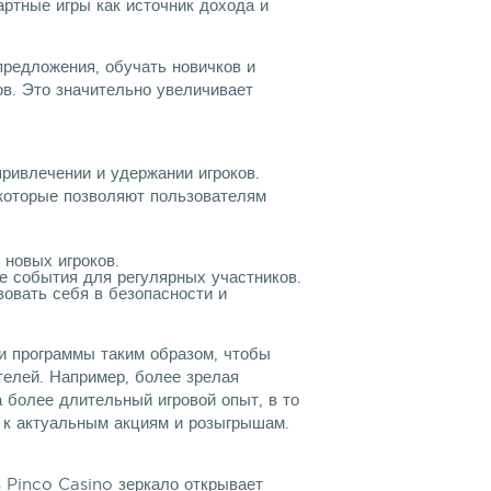
ртные игры как источник дохода и
предложения, обучать новичков и
в. Это значительно увеличивает
ривлечении и удержании игроков.
 которые позволяют пользователям
 новых игроков.
 события для регулярных участников.
вовать себя в безопасности и
и программы таким образом, чтобы
телей. Например, более зрелая
 более длительный игровой опыт, в то
 к актуальным акциям и розыгрышам.
в Pinco Casino зеркало открывает