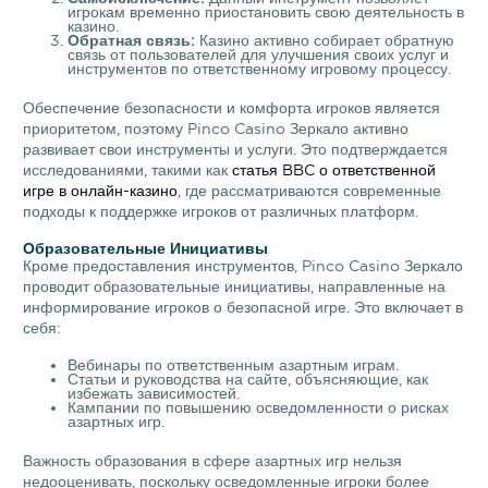
игрокам временно приостановить свою деятельность в
казино.
Обратная связь:
Казино активно собирает обратную
связь от пользователей для улучшения своих услуг и
инструментов по ответственному игровому процессу.
Обеспечение безопасности и комфорта игроков является
приоритетом, поэтому Pinco Casino Зеркало активно
развивает свои инструменты и услуги. Это подтверждается
исследованиями, такими как
статья BBC о ответственной
игре в онлайн-казино
, где рассматриваются современные
подходы к поддержке игроков от различных платформ.
Образовательные Инициативы
Кроме предоставления инструментов, Pinco Casino Зеркало
проводит образовательные инициативы, направленные на
информирование игроков о безопасной игре. Это включает в
себя:
Вебинары по ответственным азартным играм.
Статьи и руководства на сайте, объясняющие, как
избежать зависимостей.
Кампании по повышению осведомленности о рисках
азартных игр.
Важность образования в сфере азартных игр нельзя
недооценивать, поскольку осведомленные игроки более