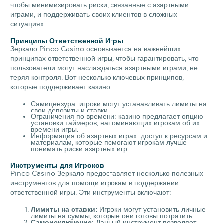
чтобы минимизировать риски, связанные с азартными
играми, и поддерживать своих клиентов в сложных
ситуациях.
Принципы Ответственной Игры
Зеркало Pinco Casino основывается на важнейших
принципах ответственной игры, чтобы гарантировать, что
пользователи могут наслаждаться азартными играми, не
теряя контроля. Вот несколько ключевых принципов,
которые поддерживает казино:
Самицензура: игроки могут устанавливать лимиты на
свои депозиты и ставки.
Ограничения по времени: казино предлагает опцию
установки таймеров, напоминающих игрокам об их
времени игры.
Информация об азартных играх: доступ к ресурсам и
материалам, которые помогают игрокам лучше
понимать риски азартных игр.
Инструменты для Игроков
Pinco Casino Зеркало предоставляет несколько полезных
инструментов для помощи игрокам в поддержании
ответственной игры. Эти инструменты включают:
Лимиты на ставки:
Игроки могут установить личные
лимиты на суммы, которые они готовы потратить.
Самоисключение:
Данный инструмент позволяет