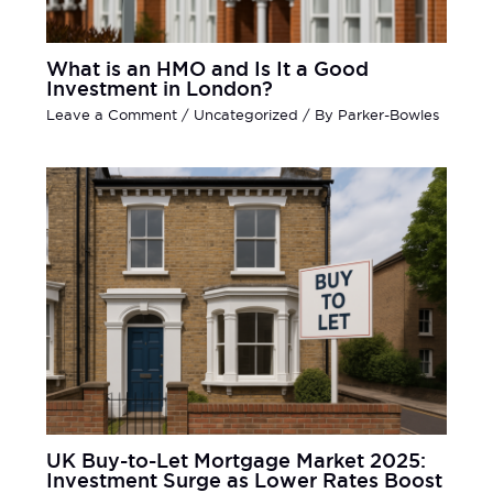
What is an HMO and Is It a Good
Investment in London?
Leave a Comment
/
Uncategorized
/ By
Parker-Bowles
UK Buy-to-Let Mortgage Market 2025:
Investment Surge as Lower Rates Boost