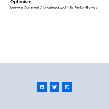
Optimism
Leave a Comment
/
Uncategorized
/ By
Parker-Bowles