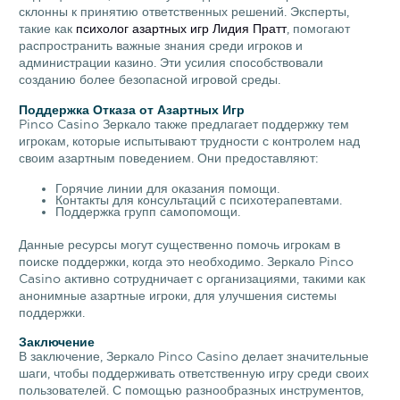
склонны к принятию ответственных решений. Эксперты,
такие как
психолог азартных игр Лидия Пратт
, помогают
распространить важные знания среди игроков и
администрации казино. Эти усилия способствовали
созданию более безопасной игровой среды.
Поддержка Отказа от Азартных Игр
Pinco Casino Зеркало также предлагает поддержку тем
игрокам, которые испытывают трудности с контролем над
своим азартным поведением. Они предоставляют:
Горячие линии для оказания помощи.
Контакты для консультаций с психотерапевтами.
Поддержка групп самопомощи.
Данные ресурсы могут существенно помочь игрокам в
поиске поддержки, когда это необходимо. Зеркало Pinco
Casino активно сотрудничает с организациями, такими как
анонимные азартные игроки, для улучшения системы
поддержки.
Заключение
В заключение, Зеркало Pinco Casino делает значительные
шаги, чтобы поддерживать ответственную игру среди своих
пользователей. С помощью разнообразных инструментов,