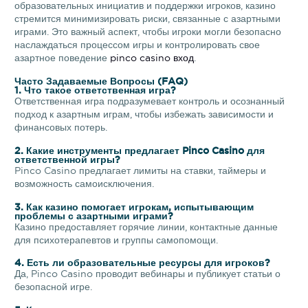
образовательных инициатив и поддержки игроков, казино
стремится минимизировать риски, связанные с азартными
играми. Это важный аспект, чтобы игроки могли безопасно
наслаждаться процессом игры и контролировать свое
азартное поведение
pinco casino вход
.
Часто Задаваемые Вопросы (FAQ)
1. Что такое ответственная игра?
Ответственная игра подразумевает контроль и осознанный
подход к азартным играм, чтобы избежать зависимости и
финансовых потерь.
2. Какие инструменты предлагает Pinco Casino для
ответственной игры?
Pinco Casino предлагает лимиты на ставки, таймеры и
возможность самоисключения.
3. Как казино помогает игрокам, испытывающим
проблемы с азартными играми?
Казино предоставляет горячие линии, контактные данные
для психотерапевтов и группы самопомощи.
4. Есть ли образовательные ресурсы для игроков?
Да, Pinco Casino проводит вебинары и публикует статьи о
безопасной игре.