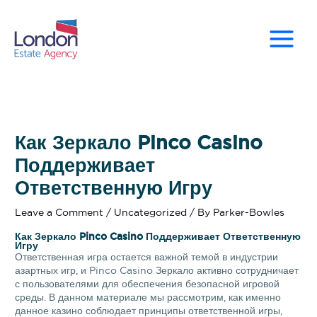
Skip
to
content
Как Зеркало Pinco Casino
Поддерживает
Ответственную Игру
Leave a Comment
/
Uncategorized
/ By
Parker-Bowles
Как Зеркало Pinco Casino Поддерживает Ответственную
Игру
Ответственная игра остается важной темой в индустрии
азартных игр, и Pinco Casino Зеркало активно сотрудничает
с пользователями для обеспечения безопасной игровой
среды. В данном материале мы рассмотрим, как именно
данное казино соблюдает принципы ответственной игры,