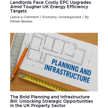
Landlords Face Costly EPC Upgrades
Amid Tougher UK Energy Efficiency
Targets
Leave a Comment
/
Economy
,
Uncategorized
/ By
Parker-Bowles
The Bold Planning and Infrastructure
Bill: Unlocking Strategic Opportunities
in the UK Property Sector