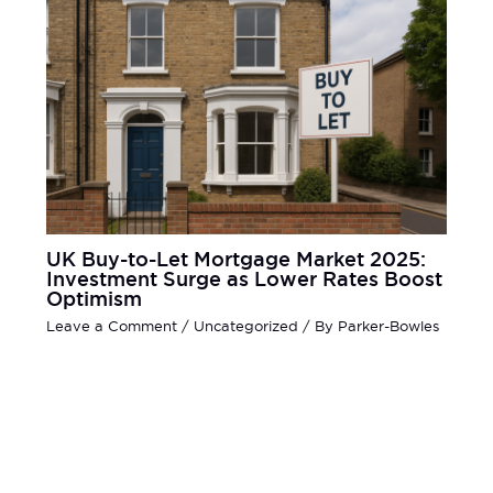
UK Buy-to-Let Mortgage Market 2025:
Investment Surge as Lower Rates Boost
Optimism
Leave a Comment
/
Uncategorized
/ By
Parker-Bowles