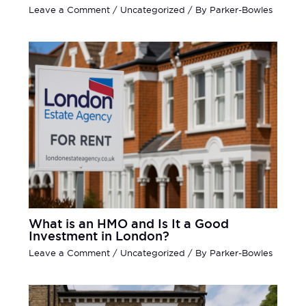
Leave a Comment
/
Uncategorized
/ By
Parker-Bowles
What is an HMO and Is It a Good
Investment in London?
Leave a Comment
/
Uncategorized
/ By
Parker-Bowles