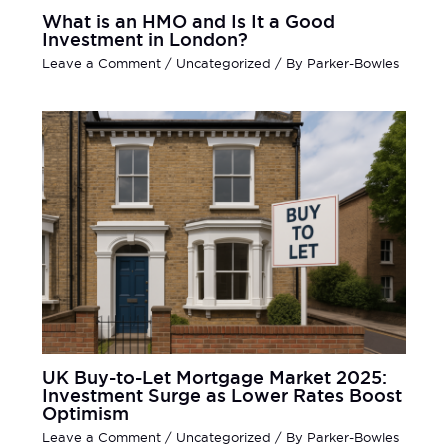
What is an HMO and Is It a Good
Investment in London?
Leave a Comment
/
Uncategorized
/ By
Parker-Bowles
UK Buy-to-Let Mortgage Market 2025:
Investment Surge as Lower Rates Boost
Optimism
Leave a Comment
/
Uncategorized
/ By
Parker-Bowles