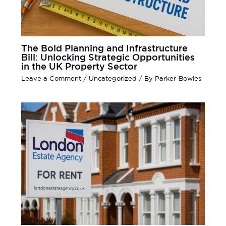
The Bold Planning and Infrastructure
Bill: Unlocking Strategic Opportunities
in the UK Property Sector
Leave a Comment
/
Uncategorized
/ By
Parker-Bowles