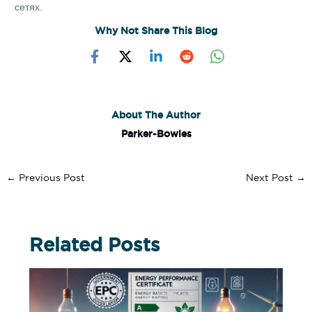
сетях.
Why Not Share This Blog
About The Author
Parker-Bowles
←
Previous Post
Next Post
→
Related Posts