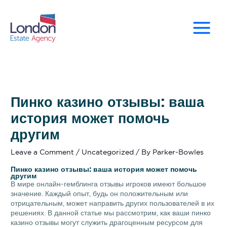
Skip
to
content
Пинко казино отзывы: ваша
история может помочь
другим
Leave a Comment
/
Uncategorized
/ By
Parker-Bowles
Пинко казино отзывы: ваша история может помочь
другим
В мире онлайн-гемблинга отзывы игроков имеют большое
значение. Каждый опыт, будь он положительным или
отрицательным, может направить других пользователей в их
решениях. В данной статье мы рассмотрим, как ваши пинко
казино отзывы могут служить драгоценным ресурсом для