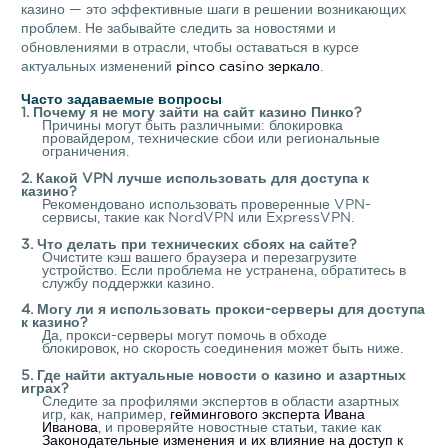
казино — это эффективные шаги в решении возникающих
проблем. Не забывайте следить за новостями и
обновлениями в отрасли, чтобы оставаться в курсе
актуальных изменений
pinco casino зеркало
.
Часто задаваемые вопросы
1. Почему я не могу зайти на сайт казино Пинко?
Причины могут быть различными: блокировка
провайдером, технические сбои или региональные
ограничения.
2. Какой VPN лучше использовать для доступа к
казино?
Рекомендовано использовать проверенные VPN-
сервисы, такие как NordVPN или ExpressVPN.
3. Что делать при технических сбоях на сайте?
Очистите кэш вашего браузера и перезагрузите
устройство. Если проблема не устранена, обратитесь в
службу поддержки казино.
4. Могу ли я использовать прокси-серверы для доступа
к казино?
Да, прокси-серверы могут помочь в обходе
блокировок, но скорость соединения может быть ниже.
5. Где найти актуальные новости о казино и азартных
играх?
Следите за профилями экспертов в области азартных
игр, как, например,
геймингового эксперта Ивана
Иванова
, и проверяйте новостные статьи, такие как
Законодательные изменения и их влияние на доступ к