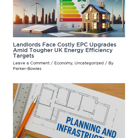
Landlords Face Costly EPC Upgrades
Amid Tougher UK Energy Efficiency
Targets
Leave a Comment
/
Economy
,
Uncategorized
/ By
Parker-Bowles