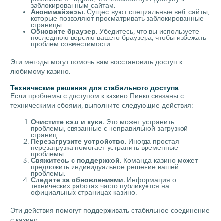
заблокированным сайтам.
Анонимайзеры.
Существуют специальные веб-сайты,
которые позволяют просматривать заблокированные
страницы.
Обновите браузер.
Убедитесь, что вы используете
последнюю версию вашего браузера, чтобы избежать
проблем совместимости.
Эти методы могут помочь вам восстановить доступ к
любимому казино.
Технические решения для стабильного доступа
Если проблемы с доступом к казино Пинко связаны с
техническими сбоями, выполните следующие действия:
Очистите кэш и куки.
Это может устранить
проблемы, связанные с неправильной загрузкой
страниц.
Перезагрузите устройство.
Иногда простая
перезагрузка помогает устранить временные
проблемы.
Свяжитесь с поддержкой.
Команда казино может
предложить индивидуальное решение вашей
проблемы.
Следите за обновлениями.
Информация о
технических работах часто публикуется на
официальных страницах казино.
Эти действия помогут поддерживать стабильное соединение
с казино.