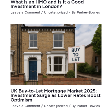
What is an HMO and Is It a Good
Investment in London?
Leave a Comment
/
Uncategorized
/ By
Parker-Bowles
UK Buy-to-Let Mortgage Market 2025:
Investment Surge as Lower Rates Boost
Optimism
Leave a Comment
/
Uncategorized
/ By
Parker-Bowles