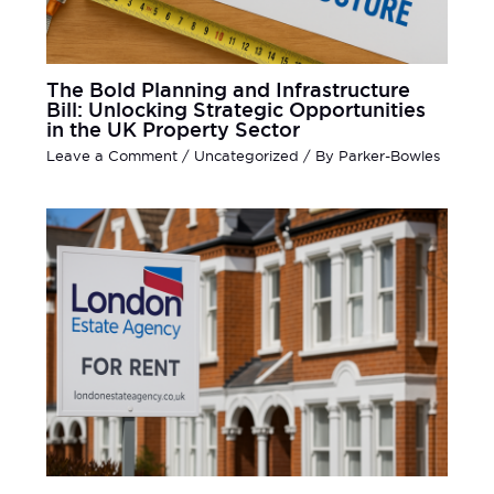
The Bold Planning and Infrastructure
Bill: Unlocking Strategic Opportunities
in the UK Property Sector
Leave a Comment
/
Uncategorized
/ By
Parker-Bowles