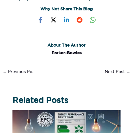
Why Not Share This Blog
About The Author
Parker-Bowles
←
Previous Post
Next Post
→
Related Posts