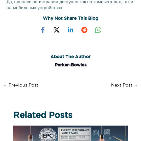
Да, процесс регистрации доступен как на компьютерах, так и
на мобильных устройствах.
Why Not Share This Blog
About The Author
Parker-Bowles
←
Previous Post
Next Post
→
Related Posts