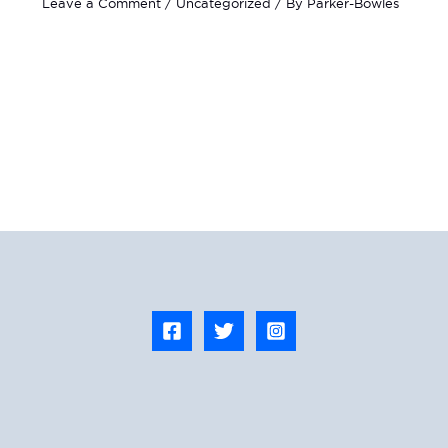
Leave a Comment
/
Uncategorized
/ By
Parker-Bowles