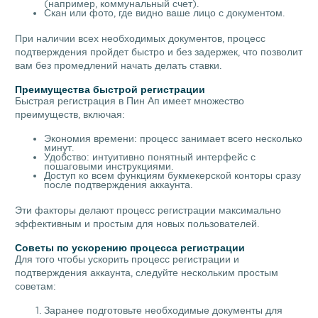
(например, коммунальный счет).
Скан или фото, где видно ваше лицо с документом.
При наличии всех необходимых документов, процесс
подтверждения пройдет быстро и без задержек, что позволит
вам без промедлений начать делать ставки.
Преимущества быстрой регистрации
Быстрая регистрация в Пин Ап имеет множество
преимуществ, включая:
Экономия времени: процесс занимает всего несколько
минут.
Удобство: интуитивно понятный интерфейс с
пошаговыми инструкциями.
Доступ ко всем функциям букмекерской конторы сразу
после подтверждения аккаунта.
Эти факторы делают процесс регистрации максимально
эффективным и простым для новых пользователей.
Советы по ускорению процесса регистрации
Для того чтобы ускорить процесс регистрации и
подтверждения аккаунта, следуйте нескольким простым
советам:
Заранее подготовьте необходимые документы для