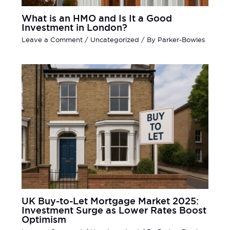
What is an HMO and Is It a Good
Investment in London?
Leave a Comment
/
Uncategorized
/ By
Parker-Bowles
UK Buy-to-Let Mortgage Market 2025:
Investment Surge as Lower Rates Boost
Optimism