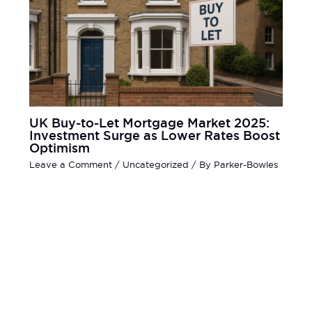
UK Buy-to-Let Mortgage Market 2025:
Investment Surge as Lower Rates Boost
Optimism
Leave a Comment
/
Uncategorized
/ By
Parker-Bowles