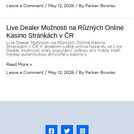
Leave a Comment
/
May 12, 2026
/ By
Parker-Bowles
Live
Live Dealer Možnosti na Různých Online
Dealer
Možnosti
Kasino Stránkách v ČR
na
Různých
Live Dealer Možnosti na Různých Online Kasino
Online
Stránkách v ČR V dnešním světě online hazardu se Live
Kasino
Dealer možnosti staly populární volbou pro hráče, kteří
Stránkách
hledají autentickou atmosféru kasina z
v
ČR
Read More »
Leave a Comment
/
May 12, 2026
/ By
Parker-Bowles