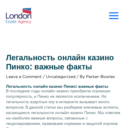
Skip
to
content
Легальность онлайн казино
Пинко: важные факты
Leave a Comment
/
Uncategorized
/ By
Parker-Bowles
Легальность онлайн казино Пинко: важные факты
В последние годы онлайн-казино приобрели огромную
популярность, и Пинко не является исключением. Но
легальность азартных игр в интернете вызывает много
вопросов. В данной статье мы разберем ключевые аспекты,
касающиеся легальности онлайн-казино Пинко. Мы ответим
на наиболее важные вопросы, связанные с
лицензированием, правовыми нормами и защитой игроков.