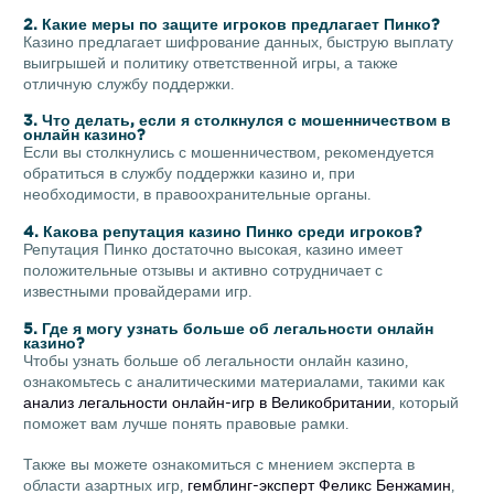
2. Какие меры по защите игроков предлагает Пинко?
Казино предлагает шифрование данных, быструю выплату
выигрышей и политику ответственной игры, а также
отличную службу поддержки.
3. Что делать, если я столкнулся с мошенничеством в
онлайн казино?
Если вы столкнулись с мошенничеством, рекомендуется
обратиться в службу поддержки казино и, при
необходимости, в правоохранительные органы.
4. Какова репутация казино Пинко среди игроков?
Репутация Пинко достаточно высокая, казино имеет
положительные отзывы и активно сотрудничает с
известными провайдерами игр.
5. Где я могу узнать больше об легальности онлайн
казино?
Чтобы узнать больше об легальности онлайн казино,
ознакомьтесь с аналитическими материалами, такими как
анализ легальности онлайн-игр в Великобритании
, который
поможет вам лучше понять правовые рамки.
Также вы можете ознакомиться с мнением эксперта в
области азартных игр,
гемблинг-эксперт Феликс Бенжамин
,