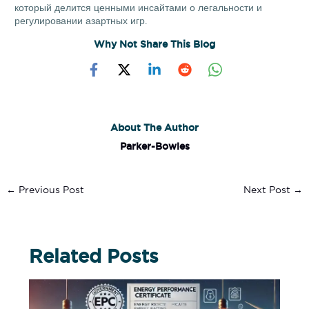
который делится ценными инсайтами о легальности и
регулировании азартных игр.
Why Not Share This Blog
About The Author
Parker-Bowles
←
Previous Post
Next Post
→
Related Posts