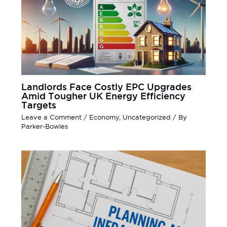
Landlords Face Costly EPC Upgrades
Amid Tougher UK Energy Efficiency
Targets
Leave a Comment
/
Economy
,
Uncategorized
/ By
Parker-Bowles