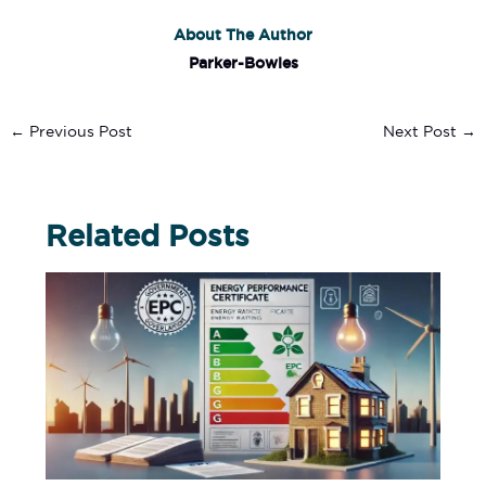
About The Author
Parker-Bowles
←
Previous Post
Next Post
→
Related Posts