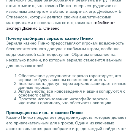
привносит больше разнообразия и реализма в игру. Также
стоит отметить, что казино Пинко теперь сотрудничает с
известным экспертом в области азартных игр, Джеймсом Б.
Стивенсом, который делится своими аналитическими
материалами в социальных сетях, таких как
геймблинг-
эксперт Джеймс Б. Стивенс
.
Почему выбирают зеркало казино Пинко
Зеркала казино Пинко предоставляют игрокам возможность
беспрепятственного доступа к любимым играм, особенно
когда основной сайт недоступен. Обратим внимание на
несколько причин, по которым зеркало становится важным
для пользователей:
Обеспечение доступности: зеркало гарантирует, что
игроки не будут лишены возможности играть.
Безопасность: доступ через зеркало защищает личные
данные игроков.
Актуальность: все нововведения и акции копируются с
основного сайта.
Простота использования: интерфейс зеркала
идентичен оригиналу, что облегчает навигацию.
Преимущества игры в казино Пинко
Казино Пинко предлагает ряд преимуществ, которые делают
его привлекательным для игроков. Одним из ключевых
аспектов является разнообразие игр, где каждый найдет что-