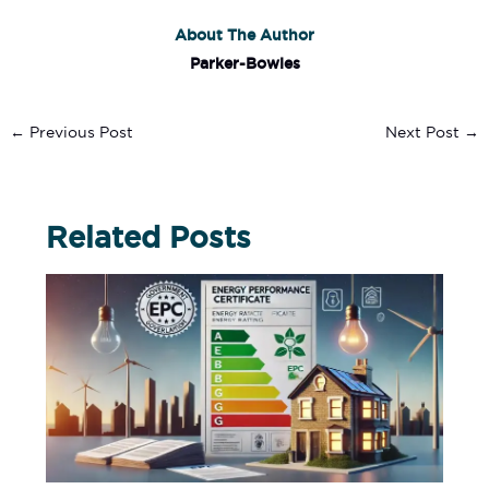
About The Author
Parker-Bowles
←
Previous Post
Next Post
→
Related Posts