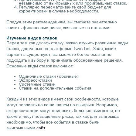
независимо от выигрышных или проигрышных ставок.
Регулярно пересматривайте свой бюджет для
корректировки в случае необходимости.
Следуя этим рекомендациям, вы сможете значительно
снизить финансовые риски, связанные со ставками.
Изучение видов ставок
Перед тем как делать ставку, важно изучить различные виды
ставок, доступных на платформе 1win bet. Зная, какие
варианты существуют, вы сможете более осознанно
подходить к выбору и принимать обоснованные решения.
Основные виды ставок включают:
Одиночные ставки (обычные)
Экспресс-ставки
Системные ставки
Ставки на дополнительные события
Каждый из этих видов имеет свои особенности, которые
могут повлиять на ваши шансы на выигрыш. Например,
экспресс-ставки могут приносить большие выигрыши, но
также и несут повышенные риски, так как для выигрыша
необходимо, чтобы все события в ставке были
выигрышными
сайт
.