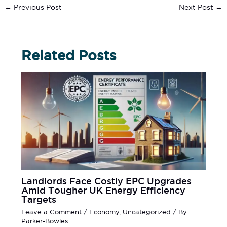
←
Previous Post
Next Post
→
Related Posts
Landlords Face Costly EPC Upgrades
Amid Tougher UK Energy Efficiency
Targets
Leave a Comment
/
Economy
,
Uncategorized
/ By
Parker-Bowles