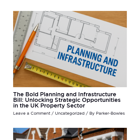
The Bold Planning and Infrastructure
Bill: Unlocking Strategic Opportunities
in the UK Property Sector
Leave a Comment
/
Uncategorized
/ By
Parker-Bowles