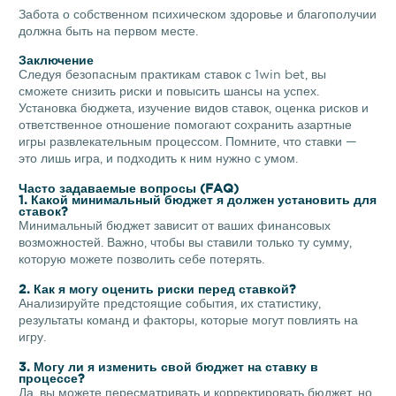
Забота о собственном психическом здоровье и благополучии
должна быть на первом месте.
Заключение
Следуя безопасным практикам ставок с 1win bet, вы
сможете снизить риски и повысить шансы на успех.
Установка бюджета, изучение видов ставок, оценка рисков и
ответственное отношение помогают сохранить азартные
игры развлекательным процессом. Помните, что ставки —
это лишь игра, и подходить к ним нужно с умом.
Часто задаваемые вопросы (FAQ)
1. Какой минимальный бюджет я должен установить для
ставок?
Минимальный бюджет зависит от ваших финансовых
возможностей. Важно, чтобы вы ставили только ту сумму,
которую можете позволить себе потерять.
2. Как я могу оценить риски перед ставкой?
Анализируйте предстоящие события, их статистику,
результаты команд и факторы, которые могут повлиять на
игру.
3. Могу ли я изменить свой бюджет на ставку в
процессе?
Да, вы можете пересматривать и корректировать бюджет, но