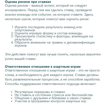
Оценка рисков при ставках
Оценка рисков – важный аспект, который не следует
игнорировать. Перед тем как сделать ставку, проведите
анализ команды или события, на которое ставите. Здесь
несколько шагов, которые помогут вам оценить риски:
Изучите последние результаты команд или
спортсменов.
Оцените игровую форму и состав команды.
Просмотрите статистику и факторы, влияющие на
результаты.
Обратите внимание на травмы и дисквалификации
игроков.
Эти действия помогут вам лучше понять, насколько вероятен
успех вашей ставки.
Ответственное отношение к азартным играм
Ответственное отношение к азартным играм – это не просто
слова, а необходимость для каждого игрока. Ставки должны
быть развлекательным процессом, а не способом заработка.
Способы поддержания ответственного подхода включают:
Регулярные перерывы в ставках
Не ставить в состоянии стресса или беспокойства
Общение с друзьями и близкими о своих ставках
Участие в программах контроля азартных игр