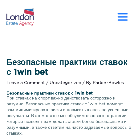
Skip
to
content
Безопасные практики ставок
с 1win bet
Leave a Comment
/
Uncategorized
/ By
Parker-Bowles
Безопасные практики ставок с 1win bet
При ставках на спорт важно действовать осторожно и
разумно. Безопасные практики ставок с 1win bet помогут
вам минимизировать риски и повысить шансы на успешные
результаты. В этом статье мы обсудим основные стратегии,
которые позволят вам делать ставки более безопасными и
разумными, а также ответим на часто задаваемые вопросы о
ставках.