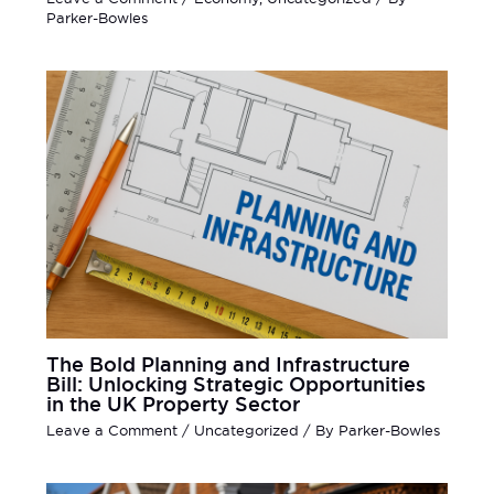
Parker-Bowles
The Bold Planning and Infrastructure
Bill: Unlocking Strategic Opportunities
in the UK Property Sector
Leave a Comment
/
Uncategorized
/ By
Parker-Bowles