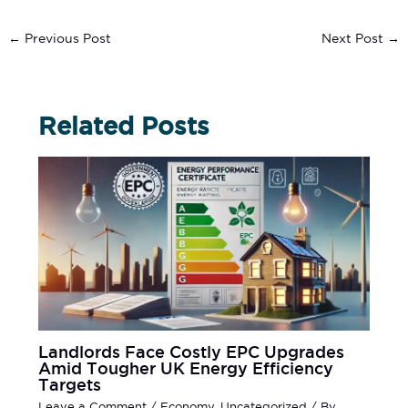
←
Previous Post
Next Post
→
Related Posts
Landlords Face Costly EPC Upgrades
Amid Tougher UK Energy Efficiency
Targets
Leave a Comment
/
Economy
,
Uncategorized
/ By