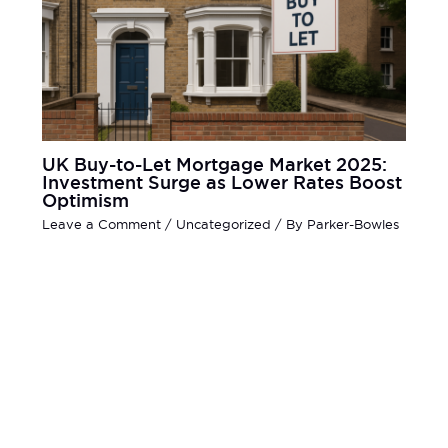
UK Buy-to-Let Mortgage Market 2025:
Investment Surge as Lower Rates Boost
Optimism
Leave a Comment
/
Uncategorized
/ By
Parker-Bowles