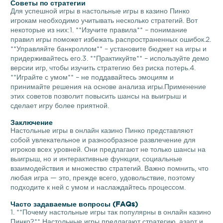
Советы по стратегии
Для успешной игры в настольные игры в казино Пинко
игрокам необходимо учитывать несколько стратегий. Вот
некоторые из них:1. **Изучите правила** – понимание
правил игры поможет избежать распространенных ошибок.2.
**Управляйте банкроллом** – установите бюджет на игры и
придерживайтесь его.3. **Практикуйте** – используйте демо
версии игр, чтобы изучить стратегию без риска потерь.4.
**Играйте с умом** – не поддавайтесь эмоциям и
принимайте решения на основе анализа игры.Применение
этих советов позволит повысить шансы на выигрыш и
сделает игру более приятной.
Заключение
Настольные игры в онлайн казино Пинко представляют
собой увлекательное и разнообразное развлечение для
игроков всех уровней. Они предлагают не только шансы на
выигрыш, но и интерактивные функции, социальные
взаимодействия и множество стратегий. Важно помнить, что
любая игра — это, прежде всего, удовольствие, поэтому
подходите к ней с умом и наслаждайтесь процессом.
Часто задаваемые вопросы (FAQs)
1. **Почему настольные игры так популярны в онлайн казино
Пинко?** Настольные игры предлагают стратегию, азарт и