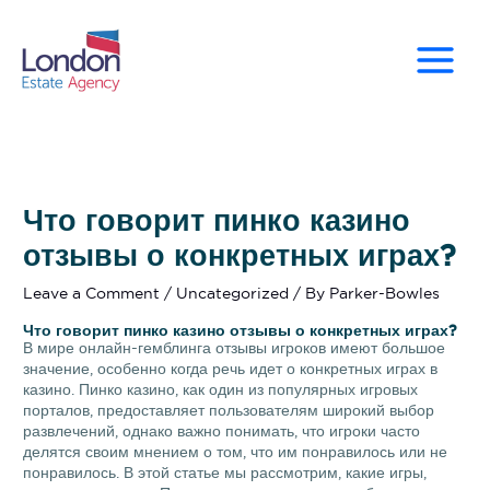
Skip
to
content
Что говорит пинко казино
отзывы о конкретных играх?
Leave a Comment
/
Uncategorized
/ By
Parker-Bowles
Что говорит пинко казино отзывы о конкретных играх?
В мире онлайн-гемблинга отзывы игроков имеют большое
значение, особенно когда речь идет о конкретных играх в
казино. Пинко казино, как один из популярных игровых
порталов, предоставляет пользователям широкий выбор
развлечений, однако важно понимать, что игроки часто
делятся своим мнением о том, что им понравилось или не
понравилось. В этой статье мы рассмотрим, какие игры,