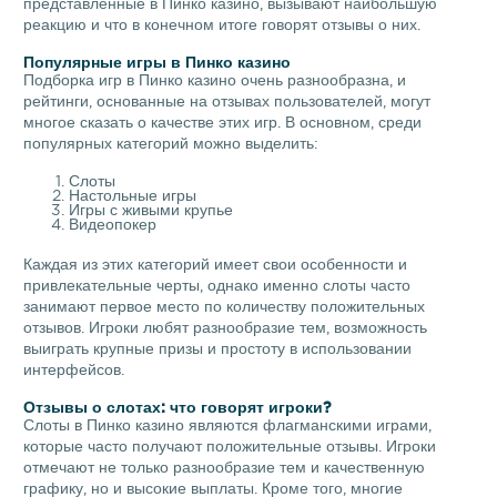
представленные в Пинко казино, вызывают наибольшую
реакцию и что в конечном итоге говорят отзывы о них.
Популярные игры в Пинко казино
Подборка игр в Пинко казино очень разнообразна, и
рейтинги, основанные на отзывах пользователей, могут
многое сказать о качестве этих игр. В основном, среди
популярных категорий можно выделить:
Слоты
Настольные игры
Игры с живыми крупье
Видеопокер
Каждая из этих категорий имеет свои особенности и
привлекательные черты, однако именно слоты часто
занимают первое место по количеству положительных
отзывов. Игроки любят разнообразие тем, возможность
выиграть крупные призы и простоту в использовании
интерфейсов.
Отзывы о слотах: что говорят игроки?
Слоты в Пинко казино являются флагманскими играми,
которые часто получают положительные отзывы. Игроки
отмечают не только разнообразие тем и качественную
графику, но и высокие выплаты. Кроме того, многие