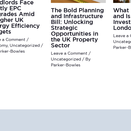
dlords Face
tly EPC
The Bold Planning
What 
rades Amid
and Infrastructure
and Is
gher UK
Bill: Unlocking
Inves
rgy Efficiency
Strategic
Londo
gets
Opportunities in
Leave a
the UK Property
e a Comment
/
Uncateg
Sector
omy
,
Uncategorized
/
Parker-
rker-Bowles
Leave a Comment
/
Uncategorized
/ By
Parker-Bowles