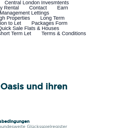
Central London Invesmtents
 Rental
Contact
Earn
 Management Lettings
h Properties
Long Term
ion to Let
Packages Form
Quick Sale Flats & Houses
hort Term Let
Terms & Conditions
asis und ihren
gsbedingungen
bundesweite Glücksspielregister