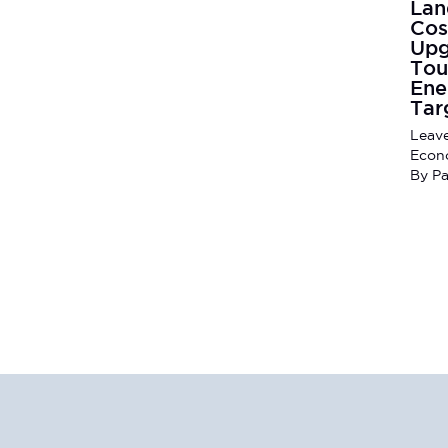
Lan
Cos
Upg
Tou
Ene
Tar
Leav
Econ
By
Pa