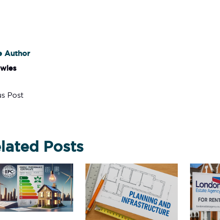
e Author
owles
s Post
lated Posts