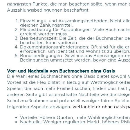
gängigsten Punkte, die man beachten sollte, wenn man 
Auszahlungsbedingungen beschäftigt:
Einzahlungs- und Auszahlungsmethoden: Nicht all
gleichen Zahlungsmittel.
Mindestbetrag für Auszahlungen: Viele Buchmacher
erreicht werden muss.
Bearbeitungszeit: Die Zeit, die der Buchmacher b
bearbeiten, kann variieren.
Dokumentationsanforderungen: Oft sind für die 
erforderlich, um Identität und Wohnsitz zu überprü
Bonusbedingungen: Gewinne aus Bonusangeboten 
Bedingungen umgesetzt werden, bevor eine Auszah
Vor- und Nachteile von Buchmachern ohne Oasis
Die Wahl eines Buchmachers ohne Oasis bietet sowohl Vo
Vorteil ist die Flexibilität in Bezug auf Wettmöglichkeit
Spieler, die nach mehr Freiheit suchen, finden dies häuf
anderen Seite gibt es ernsthafte Nachteile wie die stei
Schutzmaßnahmen und potenziell weniger fairen Spielbed
folgenden Aspekte abwägen:
wettanbieter ohne oasis 
Vorteile: Höhere Quoten, mehr Wahlmöglichkeiten,
Nachteile: Weniger regulierter Markt, höheres Ris