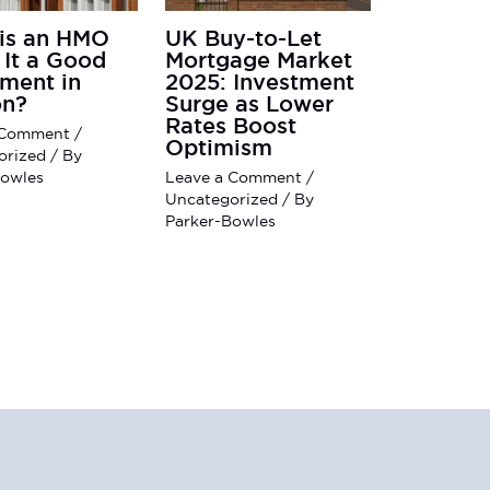
is an HMO
UK Buy-to-Let
 It a Good
Mortgage Market
tment in
2025: Investment
n?
Surge as Lower
Rates Boost
 Comment
/
Optimism
orized
/ By
Bowles
Leave a Comment
/
Uncategorized
/ By
Parker-Bowles