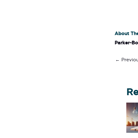
About Th
Parker-B
←
Previou
Re