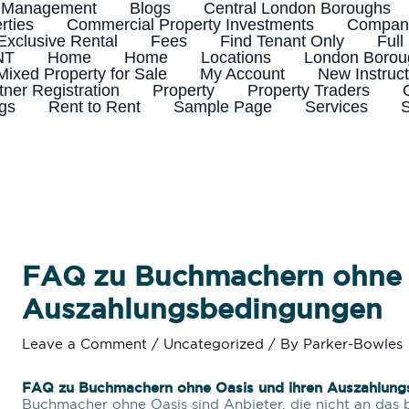
 Management
Blogs
Central London Boroughs
rties
Commercial Property Investments
Company
Exclusive Rental
Fees
Find Tenant Only
Full
NT
Home
Home
Locations
London Boroug
Mixed Property for Sale
My Account
New Instruct
tner Registration
Property
Property Traders
ngs
Rent to Rent
Sample Page
Services
S
FAQ zu Buchmachern ohne O
Auszahlungsbedingungen
Leave a Comment
/
Uncategorized
/ By
Parker-Bowles
FAQ zu Buchmachern ohne Oasis und ihren Auszahlun
Buchmacher ohne Oasis sind Anbieter, die nicht an das 