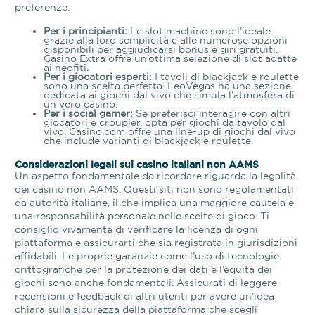
preferenze:
Per i principianti:
Le slot machine sono l’ideale
grazie alla loro semplicità e alle numerose opzioni
disponibili per aggiudicarsi bonus e giri gratuiti.
Casino Extra offre un’ottima selezione di slot adatte
ai neofiti.
Per i giocatori esperti:
I tavoli di blackjack e roulette
sono una scelta perfetta. LeoVegas ha una sezione
dedicata ai giochi dal vivo che simula l’atmosfera di
un vero casino.
Per i social gamer:
Se preferisci interagire con altri
giocatori e croupier, opta per giochi da tavolo dal
vivo. Casino.com offre una line-up di giochi dal vivo
che include varianti di blackjack e roulette.
Considerazioni legali sui casino italiani non AAMS
Un aspetto fondamentale da ricordare riguarda la legalità
dei casino non AAMS. Questi siti non sono regolamentati
da autorità italiane, il che implica una maggiore cautela e
una responsabilità personale nelle scelte di gioco. Ti
consiglio vivamente di verificare la licenza di ogni
piattaforma e assicurarti che sia registrata in giurisdizioni
affidabili. Le proprie garanzie come l’uso di tecnologie
crittografiche per la protezione dei dati e l’equità dei
giochi sono anche fondamentali. Assicurati di leggere
recensioni e feedback di altri utenti per avere un’idea
chiara sulla sicurezza della piattaforma che scegli