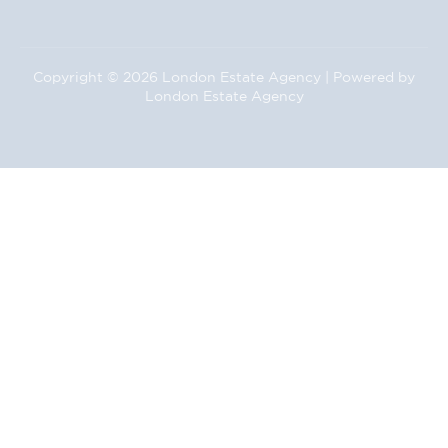
Copyright © 2026 London Estate Agency | Powered by
London Estate Agency