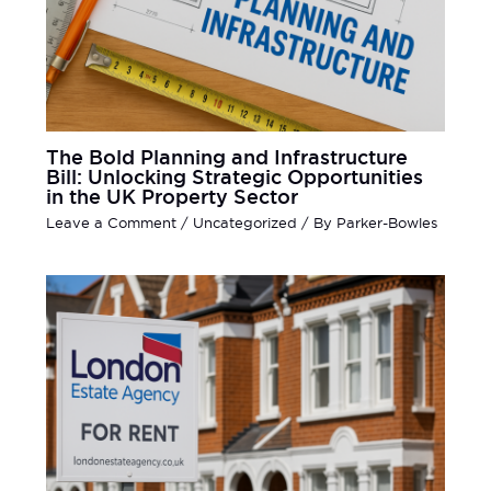
The Bold Planning and Infrastructure
Bill: Unlocking Strategic Opportunities
in the UK Property Sector
Leave a Comment
/
Uncategorized
/ By
Parker-Bowles