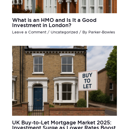
What is an HMO and Is It a Good
Investment in London?
Leave a Comment
/
Uncategorized
/ By
Parker-Bowles
UK Buy-to-Let Mortgage Market 2025:
Investment Surge as Lower Rates Boost