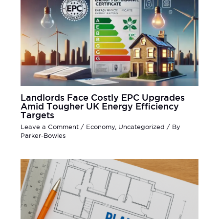
Landlords Face Costly EPC Upgrades
Amid Tougher UK Energy Efficiency
Targets
Leave a Comment
/
Economy
,
Uncategorized
/ By
Parker-Bowles