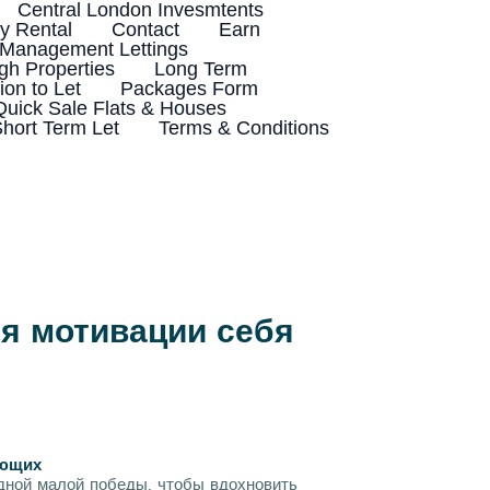
Central London Invesmtents
 Rental
Contact
Earn
 Management Lettings
h Properties
Long Term
ion to Let
Packages Form
Quick Sale Flats & Houses
hort Term Let
Terms & Conditions
я мотивации себя
ающих
одной малой победы, чтобы вдохновить