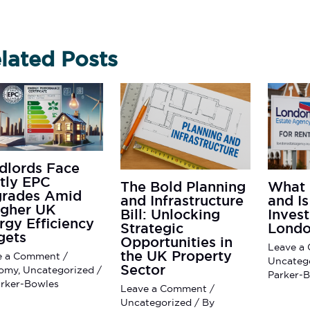
lated Posts
dlords Face
tly EPC
The Bold Planning
What 
rades Amid
and Infrastructure
and Is
gher UK
Bill: Unlocking
Inves
rgy Efficiency
Strategic
Londo
gets
Opportunities in
Leave a
the UK Property
e a Comment
/
Uncateg
Sector
omy
,
Uncategorized
/
Parker-
rker-Bowles
Leave a Comment
/
Uncategorized
/ By