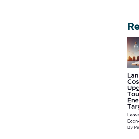
Re
Lan
Cos
Upg
Tou
Ene
Tar
Leav
Econ
By
Pa