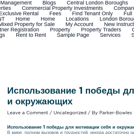
 Management
Blogs
Central London Boroughs
rties
Commercial Property Investments
Company
Exclusive Rental
Fees
Find Tenant Only
Full
NT
Home
Home
Locations
London Boroug
Mixed Property for Sale
My Account
New Instruct
tner Registration
Property
Property Traders
ngs
Rent to Rent
Sample Page
Services
S
Использование 1 победы дл
и окружающих
Leave a Comment
/
Uncategorized
/ By
Parker-Bowles
Использование 1 победы для мотивации себя и окруж
В мире, полном вызовов и трудностей, иногда достаточно 