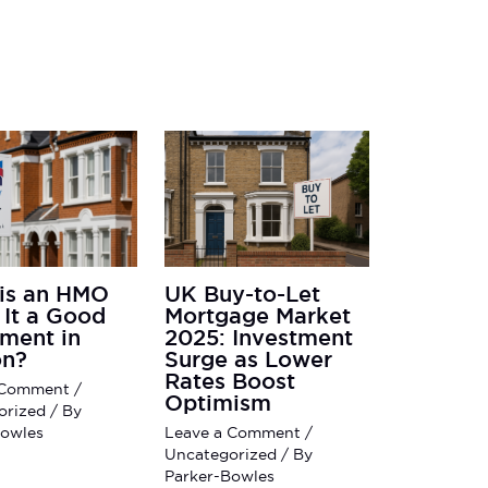
is an HMO
UK Buy-to-Let
 It a Good
Mortgage Market
tment in
2025: Investment
n?
Surge as Lower
Rates Boost
 Comment
/
Optimism
orized
/ By
Bowles
Leave a Comment
/
Uncategorized
/ By
Parker-Bowles