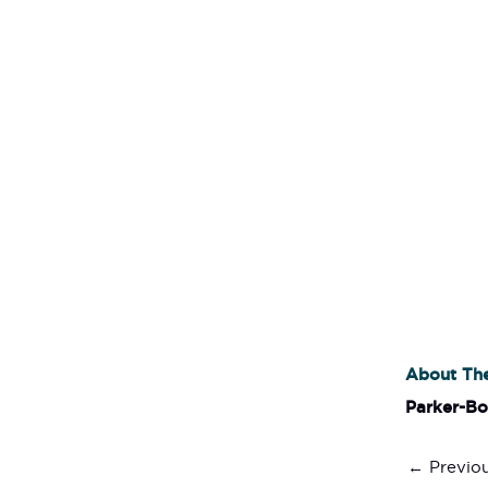
About Th
Parker-B
←
Previou