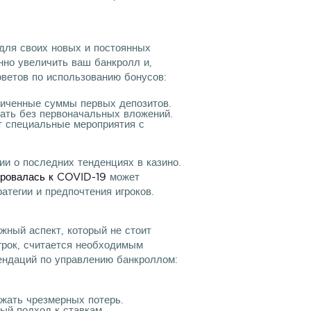
 для своих новых и постоянных
нно увеличить ваш банкролл и,
оветов по использованию бонусов:
личенные суммы первых депозитов.
рать без первоначальных вложений.
т специальные мероприятия с
и о последних тенденциях в казино.
тировалась к COVID-19
может
атегии и предпочтения игроков.
ный аспект, который не стоит
игрок, считается необходимым
мендаций по управлению банкроллом:
ежать чрезмерных потерь.
ый подход к ставкам.