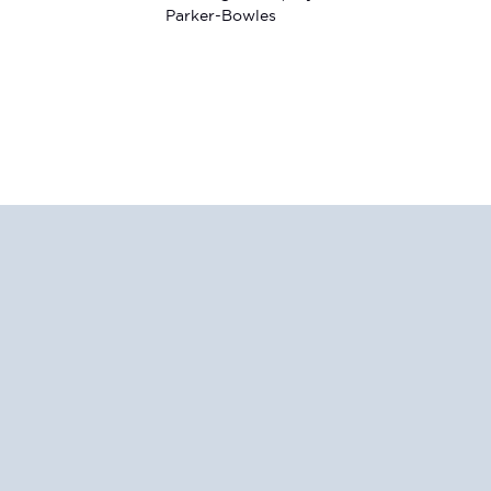
Parker-Bowles