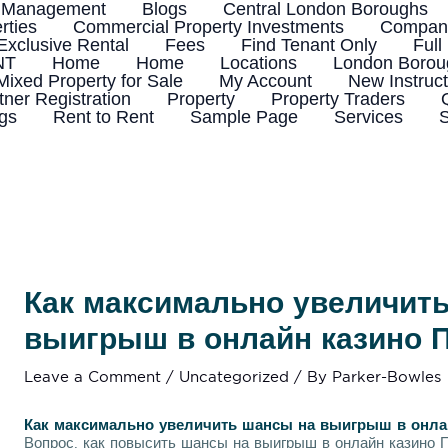
 Management
Blogs
Central London Boroughs
rties
Commercial Property Investments
Company
Exclusive Rental
Fees
Find Tenant Only
Full
NT
Home
Home
Locations
London Boroug
Mixed Property for Sale
My Account
New Instruct
tner Registration
Property
Property Traders
ngs
Rent to Rent
Sample Page
Services
S
Как максимально увеличит
выигрыш в онлайн казино 
Leave a Comment
/
Uncategorized
/ By
Parker-Bowles
Как максимально увеличить шансы на выигрыш в онла
Вопрос, как повысить шансы на выигрыш в онлайн казино П