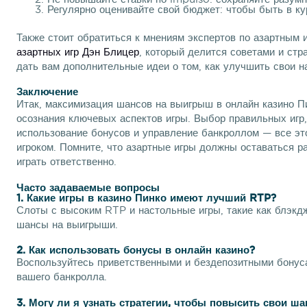
Регулярно оценивайте свой бюджет: чтобы быть в ку
Также стоит обратиться к мнениям экспертов по азартным 
азартных игр Дэн Блицер
, который делится советами и стр
дать вам дополнительные идеи о том, как улучшить свои н
Заключение
Итак, максимизация шансов на выигрыш в онлайн казино Пи
осознания ключевых аспектов игры. Выбор правильных игр,
использование бонусов и управление банкроллом — все э
игроком. Помните, что азартные игры должны оставаться р
играть ответственно.
Часто задаваемые вопросы
1. Какие игры в казино Пинко имеют лучший RTP?
Слоты с высоким RTP и настольные игры, такие как блэкд
шансы на выигрыши.
2. Как использовать бонусы в онлайн казино?
Воспользуйтесь приветственными и бездепозитными бонуса
вашего банкролла.
3. Могу ли я узнать стратегии, чтобы повысить свои ш