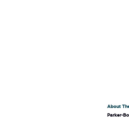
About Th
Parker-B