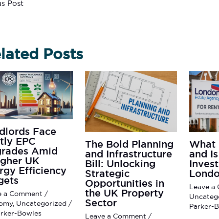
s Post
lated Posts
dlords Face
tly EPC
The Bold Planning
What 
rades Amid
and Infrastructure
and Is
gher UK
Bill: Unlocking
Inves
rgy Efficiency
Strategic
Londo
gets
Opportunities in
Leave a
the UK Property
e a Comment
/
Uncateg
Sector
omy
,
Uncategorized
/
Parker-
rker-Bowles
Leave a Comment
/