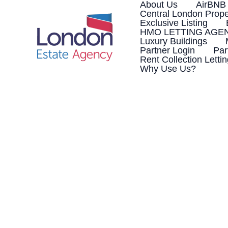
Skip
About Us
AirBNB
to
Central London Prope
content
Exclusive Listing
HMO LETTING AGE
Luxury Buildings
Partner Login
Par
Rent Collection Letti
Why Use Us?