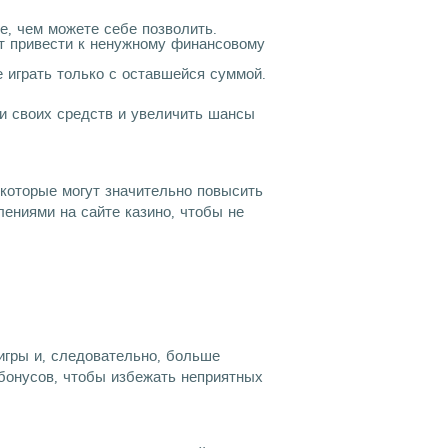
е, чем можете себе позволить.
ет привести к ненужному финансовому
 играть только с оставшейся суммой.
и своих средств и увеличить шансы
 которые могут значительно повысить
ениями на сайте казино, чтобы не
игры и, следовательно, больше
бонусов, чтобы избежать неприятных