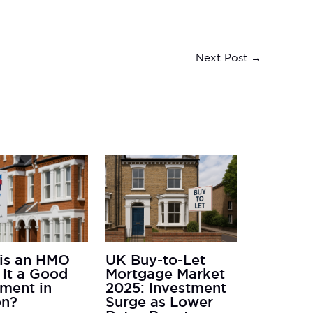
Next Post
→
is an HMO
UK Buy-to-Let
 It a Good
Mortgage Market
tment in
2025: Investment
n?
Surge as Lower