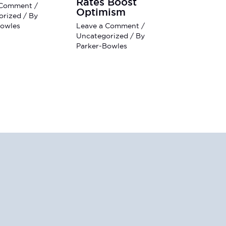
Rates Boost
 Comment
/
Optimism
orized
/ By
Bowles
Leave a Comment
/
Uncategorized
/ By
Parker-Bowles