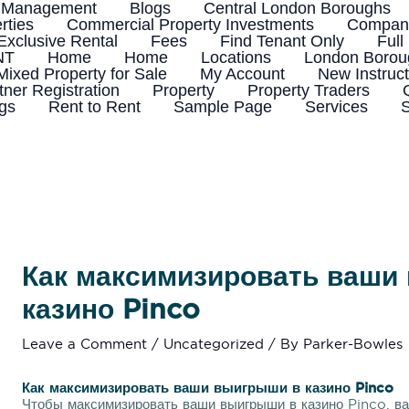
 Management
Blogs
Central London Boroughs
rties
Commercial Property Investments
Company
Exclusive Rental
Fees
Find Tenant Only
Full
NT
Home
Home
Locations
London Boroug
Mixed Property for Sale
My Account
New Instruct
tner Registration
Property
Property Traders
ngs
Rent to Rent
Sample Page
Services
S
Как максимизировать ваши
казино Pinco
Leave a Comment
/
Uncategorized
/ By
Parker-Bowles
Как максимизировать ваши выигрыши в казино Pinco
Чтобы максимизировать ваши выигрыши в казино Pinco, ва