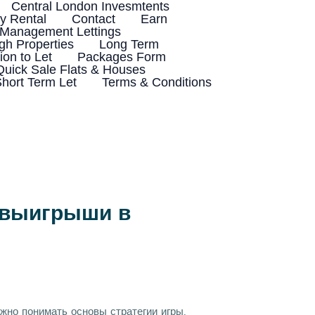
Central London Invesmtents
 Rental
Contact
Earn
 Management Lettings
h Properties
Long Term
ion to Let
Packages Form
Quick Sale Flats & Houses
hort Term Let
Terms & Conditions
 выигрыши в
жно понимать основы стратегии игры,