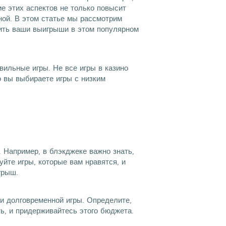
е этих аспектов не только повысит
ной. В этом статье мы рассмотрим
чить ваши выигрыши в этом популярном
ильные игры. Не все игры в казино
 вы выбираете игры с низким
. Например, в блэкджеке важно знать,
йте игры, которые вам нравятся, и
грыш.
и долговременной игры. Определите,
ть, и придерживайтесь этого бюджета.