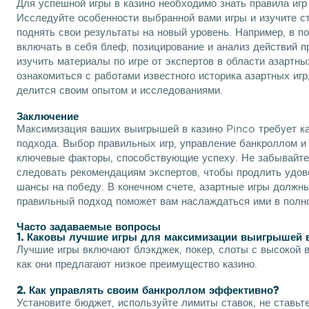
Для успешной игры в казино необходимо знать правила игр
Исследуйте особенности выбранной вами игры и изучите ст
поднять свои результаты на новый уровень. Например, в п
включать в себя блеф, позицирование и анализ действий п
изучить материалы по игре от экспертов в области азартны
ознакомиться с работами известного историка азартных игр
делится своим опытом и исследованиями.
Заключение
Максимизация ваших выигрышей в казино Pinco требует как
подхода. Выбор правильных игр, управление банкроллом и
ключевые факторы, способствующие успеху. Не забывайте и
следовать рекомендациям экспертов, чтобы продлить удово
шансы на победу. В конечном счете, азартные игры должны
правильный подход поможет вам наслаждаться ими в полн
Часто задаваемые вопросы
1. Каковы лучшие игры для максимизации выигрышей в
Лучшие игры включают блэкджек, покер, слоты с высокой в
как они предлагают низкое преимущество казино.
2. Как управлять своим банкроллом эффективно?
Установите бюджет, используйте лимиты ставок, не ставьт