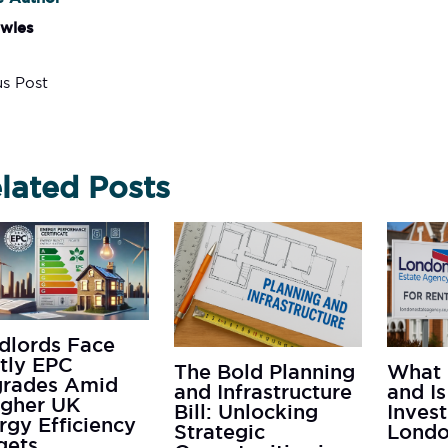
owles
s Post
lated Posts
dlords Face
tly EPC
The Bold Planning
What 
rades Amid
and Infrastructure
and Is
gher UK
Bill: Unlocking
Inves
rgy Efficiency
Strategic
Londo
gets