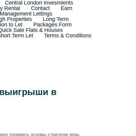
Central London Invesmtents
 Rental
Contact
Earn
 Management Lettings
h Properties
Long Term
ion to Let
Packages Form
Quick Sale Flats & Houses
hort Term Let
Terms & Conditions
 выигрыши в
жно понимать основы стратегии игры,