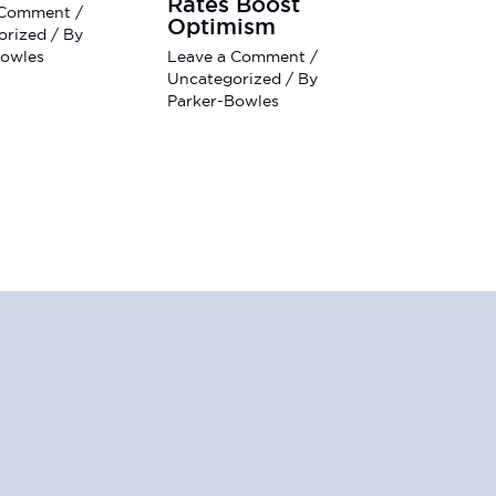
Rates Boost
 Comment
/
Optimism
orized
/ By
Bowles
Leave a Comment
/
Uncategorized
/ By
Parker-Bowles