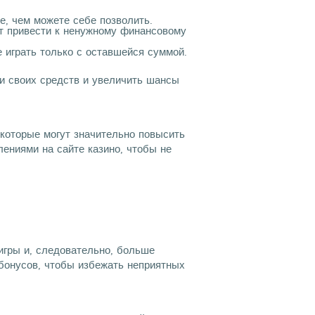
е, чем можете себе позволить.
ет привести к ненужному финансовому
 играть только с оставшейся суммой.
и своих средств и увеличить шансы
 которые могут значительно повысить
ениями на сайте казино, чтобы не
игры и, следовательно, больше
бонусов, чтобы избежать неприятных