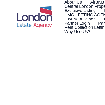
Skip
About Us
AirBNB
to
Central London Prope
content
Exclusive Listing
HMO LETTING AGE
Luxury Buildings
Partner Login
Par
Rent Collection Letti
Why Use Us?