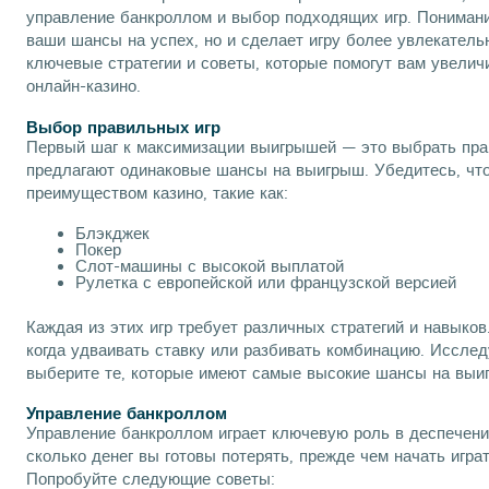
управление банкроллом и выбор подходящих игр. Понимани
ваши шансы на успех, но и сделает игру более увлекатель
ключевые стратегии и советы, которые помогут вам увели
онлайн-казино.
Выбор правильных игр
Первый шаг к максимизации выигрышей — это выбрать прав
предлагают одинаковые шансы на выигрыш. Убедитесь, что
преимуществом казино, такие как:
Блэкджек
Покер
Слот-машины с высокой выплатой
Рулетка с европейской или французской версией
Каждая из этих игр требует различных стратегий и навыков
когда удваивать ставку или разбивать комбинацию. Исследу
выберите те, которые имеют самые высокие шансы на выи
Управление банкроллом
Управление банкроллом играет ключевую роль в деспечени
сколько денег вы готовы потерять, прежде чем начать игра
Попробуйте следующие советы: