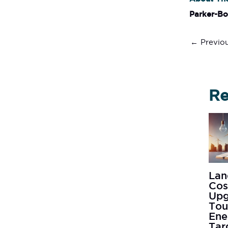
Parker-B
←
Previou
Re
Lan
Cos
Upg
Tou
Ene
Tar