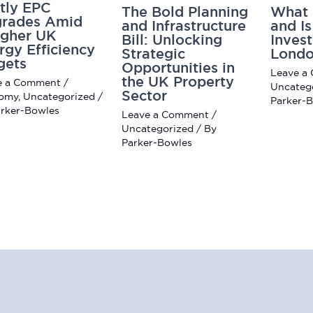
tly EPC
The Bold Planning
What 
rades Amid
and Infrastructure
and Is
gher UK
Bill: Unlocking
Inves
rgy Efficiency
Strategic
Londo
gets
Opportunities in
Leave a
the UK Property
e a Comment
/
Uncateg
Sector
omy
,
Uncategorized
/
Parker-
rker-Bowles
Leave a Comment
/
Uncategorized
/ By
Parker-Bowles