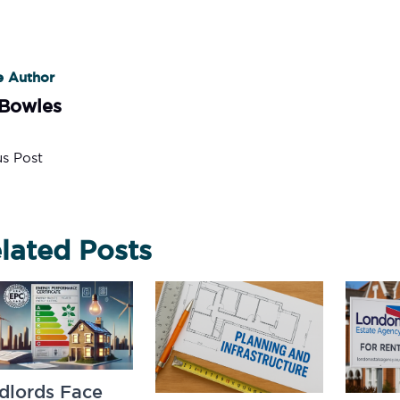
e Author
-Bowles
s Post
lated Posts
dlords Face