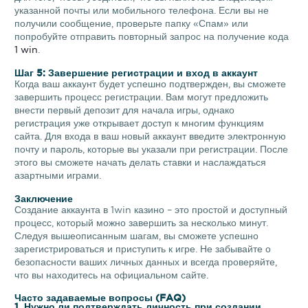
указанной почты или мобильного телефона. Если вы не
получили сообщение, проверьте папку «Спам» или
попробуйте отправить повторный запрос на получение кода
1 win
.
Шаг 5: Завершение регистрации и вход в аккаунт
Когда ваш аккаунт будет успешно подтвержден, вы сможете
завершить процесс регистрации. Вам могут предложить
внести первый депозит для начала игры, однако
регистрация уже открывает доступ к многим функциям
сайта. Для входа в ваш новый аккаунт введите электронную
почту и пароль, которые вы указали при регистрации. После
этого вы сможете начать делать ставки и наслаждаться
азартными играми.
Заключение
Создание аккаунта в 1win казино – это простой и доступный
процесс, который можно завершить за несколько минут.
Следуя вышеописанным шагам, вы сможете успешно
зарегистрироваться и приступить к игре. Не забывайте о
безопасности ваших личных данных и всегда проверяйте,
что вы находитесь на официальном сайте.
Часто задаваемые вопросы (FAQ)
1. Нужно ли подтверждать личность при создании