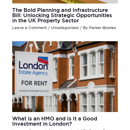
The Bold Planning and Infrastructure
Bill: Unlocking Strategic Opportunities
in the UK Property Sector
Leave a Comment
/
Uncategorized
/ By
Parker-Bowles
What is an HMO and Is It a Good
Investment in London?