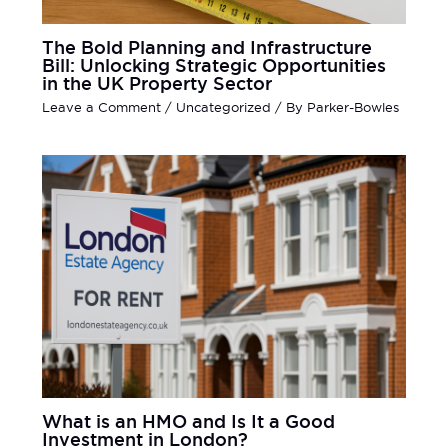
The Bold Planning and Infrastructure
Bill: Unlocking Strategic Opportunities
in the UK Property Sector
Leave a Comment
/
Uncategorized
/ By
Parker-Bowles
What is an HMO and Is It a Good
Investment in London?