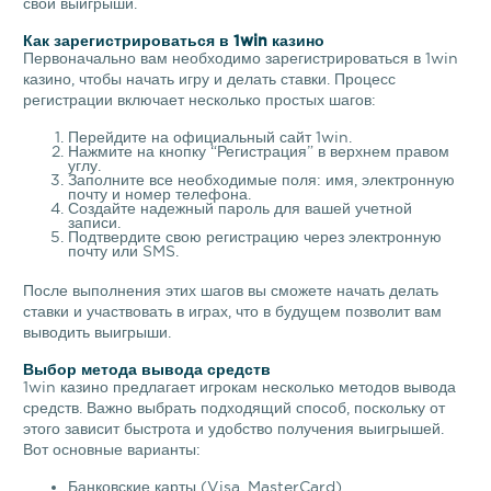
свои выигрыши.
Как зарегистрироваться в 1win казино
Первоначально вам необходимо зарегистрироваться в 1win
казино, чтобы начать игру и делать ставки. Процесс
регистрации включает несколько простых шагов:
Перейдите на официальный сайт 1win.
Нажмите на кнопку “Регистрация” в верхнем правом
углу.
Заполните все необходимые поля: имя, электронную
почту и номер телефона.
Создайте надежный пароль для вашей учетной
записи.
Подтвердите свою регистрацию через электронную
почту или SMS.
После выполнения этих шагов вы сможете начать делать
ставки и участвовать в играх, что в будущем позволит вам
выводить выигрыши.
Выбор метода вывода средств
1win казино предлагает игрокам несколько методов вывода
средств. Важно выбрать подходящий способ, поскольку от
этого зависит быстрота и удобство получения выигрышей.
Вот основные варианты:
Банковские карты (Visa, MasterCard)