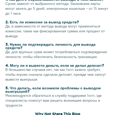
Сроки зависят от выбранного метода: банковские карты
могут занять до 5 дней, электронные кошельки – от 15 минут
до 1 часа.
2. Есть ли комиссии за вывод средств?
Да, в зависимости от метода вывода могут применяться
комиссии, такие как фиксированная сумма или процент от
вывода.
3. Нужно ли подтверждать личность для вывода
средств?
Да, для крупных сумм может потребоваться подтверждение
личности, чтобы обеспечить безопасность транзакции.
4. Могу ли я вывести деньги, если не делал депозит?
В большинстве случаев нет, так как 1win казино требует,
чтобы игроки сначала сделали депозит, прежде чем смогут
вывести выигрыши.
5. Что делать, если возникли проблемы с выводом
выигрышей?
Рекомендуется обратиться в службу поддержки 1win, где
специалисты помогут вам решить возникшие вопросы и
трудности.
Why Not Share This Blog