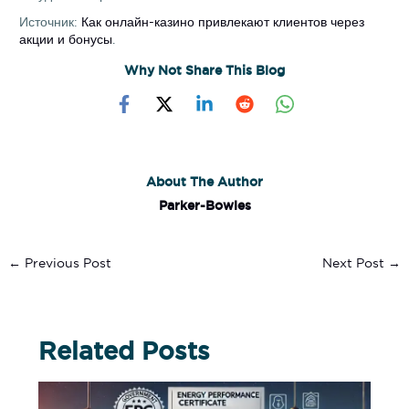
Источник:
Как онлайн-казино привлекают клиентов через
акции и бонусы
.
Why Not Share This Blog
About The Author
Parker-Bowles
←
Previous Post
Next Post
→
Related Posts