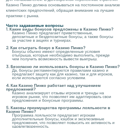
Казино Пинко должна основываться на постоянном анализе
клиентских предпочтений, обращая внимание на лучшие
практики с рынка.
Часто задаваемые вопросы
1. Какие виды бонусов предлoжены в Казино Пинко?
Казино Пинко предлагает приветственные,
депозитные и бездепозитные бонусы, а также бонусы
за участие в акциях и турнирах.
2. Как отыграть бонус в Казино Пинко?
Бонусы обычно имеют определенные условия
отыгрыша, которые необходимо выполнить, прежде
чем получить возможность вывести выигрыш.
3. Безопасно ли использовать бонусы в Казино Пинко?
Да, бонусы регламентируются правилами казино и
предлагают защиту как для казино, так и для игроков,
если используются согласно условиям.
4. Как Казино Пинко работает над улучшением
предложений?
Казино анализирует отзывы игроков и тренды на
игровом рынке, что позволяет им адаптировать свои
предложения и бонусные программы.
5. Каковы преимущества программы лояльности в
Казино Пинко?
Программа лояльности предлагает игрокам
дополнительные бонусы, кэшбэк и эксклюзивные
предложения, что позволяет повысить их активность и
удовлетворенность.