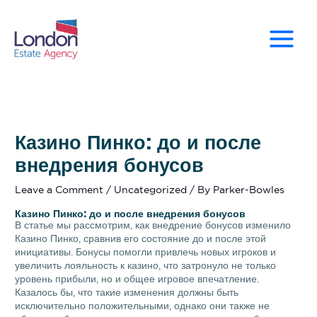
Skip
to
content
Казино Пинко: до и после
внедрения бонусов
Leave a Comment
/
Uncategorized
/ By
Parker-Bowles
Казино Пинко: до и после внедрения бонусов
В статье мы рассмотрим, как внедрение бонусов изменило
Казино Пинко, сравнив его состояние до и после этой
инициативы. Бонусы помогли привлечь новых игроков и
увеличить лояльность к казино, что затронуло не только
уровень прибыли, но и общее игровое впечатление.
Казалось бы, что такие изменения должны быть
исключительно положительными, однако они также не