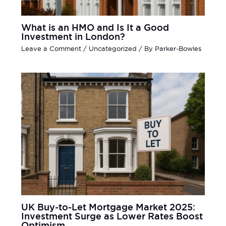
What is an HMO and Is It a Good
Investment in London?
Leave a Comment
/
Uncategorized
/ By
Parker-Bowles
UK Buy-to-Let Mortgage Market 2025:
Investment Surge as Lower Rates Boost
Optimism