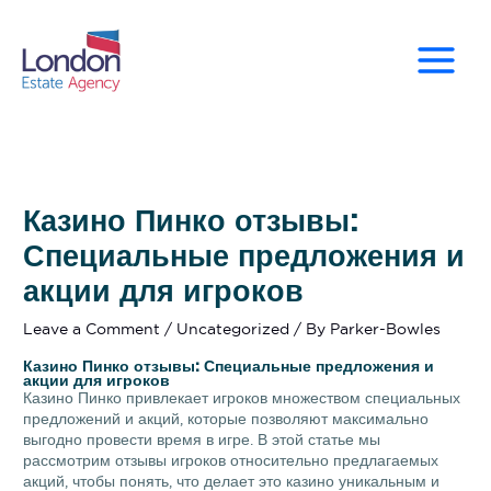
Skip
to
content
Казино Пинко отзывы:
Специальные предложения и
акции для игроков
Leave a Comment
/
Uncategorized
/ By
Parker-Bowles
Казино Пинко отзывы: Специальные предложения и
акции для игроков
Казино Пинко привлекает игроков множеством специальных
предложений и акций, которые позволяют максимально
выгодно провести время в игре. В этой статье мы
рассмотрим отзывы игроков относительно предлагаемых
акций, чтобы понять, что делает это казино уникальным и