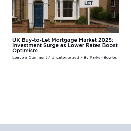
UK Buy-to-Let Mortgage Market 2025:
Investment Surge as Lower Rates Boost
Optimism
Leave a Comment
/
Uncategorized
/ By
Parker-Bowles