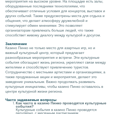
мероприятия на высоком уровне. На площадке есть залы,
оборудованные последними технологиями, что
обеспечивает отличные условия для концертов, выставок и
других событий. Также предусмотрены места для отдыха и
общения, что делает атмосферу дружелюбной и
стимулирует обмен мнениями. Это позволяет
организаторам привлекать больше людей, что также
способствет живому диалогу между культурой и досугом.
Заключение
Казино Пинко не только место для азартных игр, но и
важный культурный центр, который предлагает
разнообразные мероприятия и встречи. Эти культурные
события обогащают жизнь региона, укрепляют связи между
жителями и способствуют привлечению туристов.
Сотрудничество с местными артистами и организациями, а
также продуманные акции и мероприятия, делают это
заведение уникальным. Важно продолжать развивать
культурные инициативы, чтобы казино Пинко оставалось в
центре культурной жизни региона.
Часто задаваемые вопросы
Как часто в казино Пинко проводятся культурные
события?
Культурные события в казино Пинко проводятся
регулярно, с месячным расписанием.