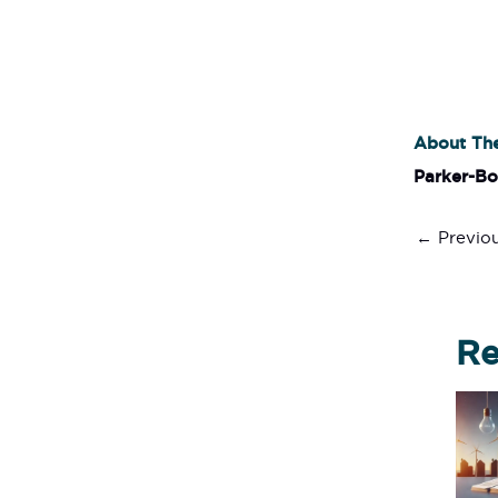
About Th
Parker-B
←
Previou
Re