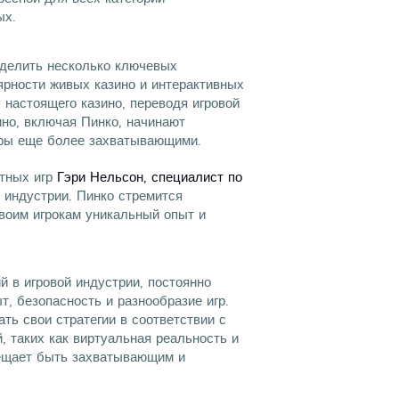
ых.
ыделить несколько ключевых
ярности живых казино и интерактивных
настоящего казино, переводя игровой
ино, включая Пинко, начинают
гры еще более захватывающими.
ртных игр
Гэри Нельсон, специалист по
 индустрии. Пинко стремится
своим игрокам уникальный опыт и
й в игровой индустрии, постоянно
, безопасность и разнообразие игр.
ть свои стратегии в соответствии с
, таких как виртуальная реальность и
бещает быть захватывающим и