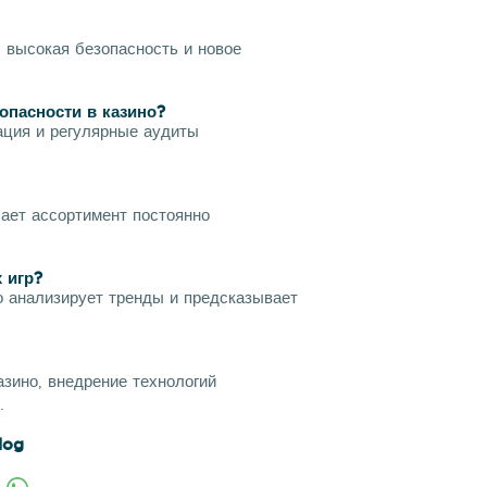
 высокая безопасность и новое
опасности в казино?
ация и регулярные аудиты
ает ассортимент постоянно
 игр?
о анализирует тренды и предсказывает
зино, внедрение технологий
.
log