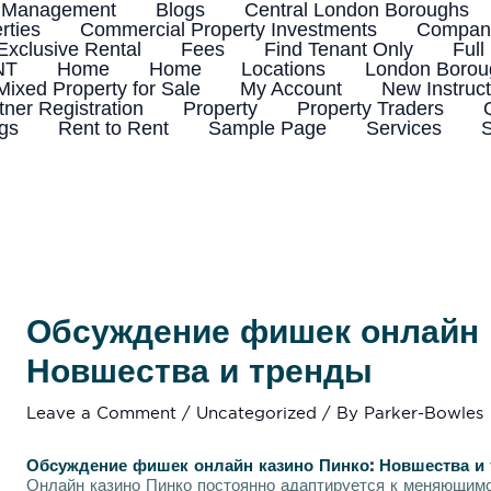
 Management
Blogs
Central London Boroughs
rties
Commercial Property Investments
Company
Exclusive Rental
Fees
Find Tenant Only
Full
NT
Home
Home
Locations
London Boroug
Mixed Property for Sale
My Account
New Instruct
tner Registration
Property
Property Traders
ngs
Rent to Rent
Sample Page
Services
S
Обсуждение фишек онлайн 
Новшества и тренды
Leave a Comment
/
Uncategorized
/ By
Parker-Bowles
Обсуждение фишек онлайн казино Пинко: Новшества и
Онлайн казино Пинко постоянно адаптируется к меняющимс