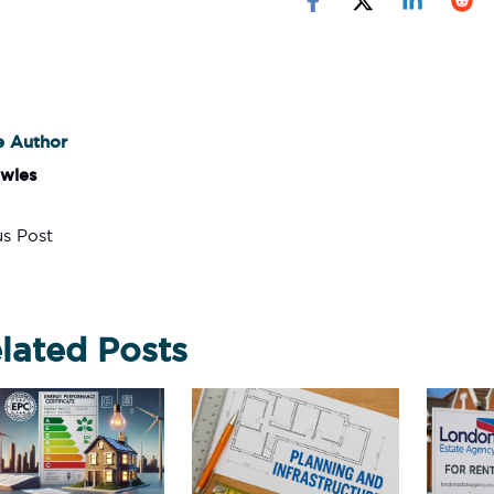
e Author
owles
s Post
lated Posts