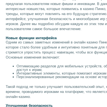
предлагая пользователям новые фишки и инновации. В дан
интересные новшества, которые появились в казино Пинко,
тренды, которые могут повлиять на его будущую стратегию.
интерфейсе, улучшенная безопасность и многообразие игр
игроков. Далее мы подробно обсудим каждую из этих тем и
пользователям самое большое впечатление.
Новые функции интерфейса
Одним из самых заметных изменений в онлайн казино Пинк
которое стало более удобным и интуитивно понятным для 
стремятся упростить процесс навигации, чтобы все функци
Основные изменения включают:
Оптимизацию разделов для мобильных устройств, 
доступ к играм;
Интерактивные элементы, которые помогают игрокам 
Персонализированные рекомендации на основе истор
Такой подход не только улучшает пользовательский опыт, 
времени, проводимого игроками на платформе, что являет
онлайн-казино.
Улучшенная безопасность