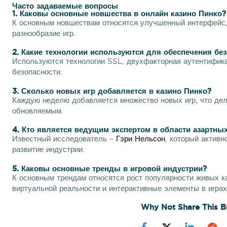
Часто задаваемые вопросы
1. Каковы основные новшества в онлайн казино Пинко?
К основным новшествам относятся улучшенный интерфейс,
разнообразие игр.
2. Какие технологии используются для обеспечения без
Используются технологии SSL, двухфакторная аутентифик
безопасности.
3. Сколько новых игр добавляется в казино Пинко?
Каждую неделю добавляется множество новых игр, что дел
обновляемым.
4. Кто является ведущим экспертом в области азартных
Известный исследователь –
Гэри Нельсон
, который активн
развитие индустрии.
5. Каковы основные тренды в игровой индустрии?
К основным трендам относятся рост популярности живых ка
виртуальной реальности и интерактивные элементы в играх
Why Not Share This B