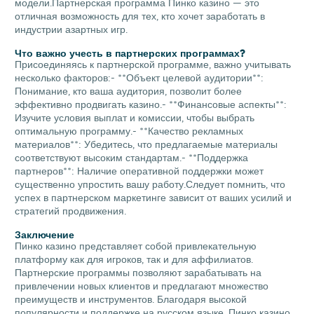
модели.Партнерская программа Пинко казино — это
отличная возможность для тех, кто хочет заработать в
индустрии азартных игр.
Что важно учесть в партнерских программах?
Присоединяясь к партнерской программе, важно учитывать
несколько факторов:- **Объект целевой аудитории**:
Понимание, кто ваша аудитория, позволит более
эффективно продвигать казино.- **Финансовые аспекты**:
Изучите условия выплат и комиссии, чтобы выбрать
оптимальную программу.- **Качество рекламных
материалов**: Убедитесь, что предлагаемые материалы
соответствуют высоким стандартам.- **Поддержка
партнеров**: Наличие оперативной поддержки может
существенно упростить вашу работу.Следует помнить, что
успех в партнерском маркетинге зависит от ваших усилий и
стратегий продвижения.
Заключение
Пинко казино представляет собой привлекательную
платформу как для игроков, так и для аффилиатов.
Партнерские программы позволяют зарабатывать на
привлечении новых клиентов и предлагают множество
преимуществ и инструментов. Благодаря высокой
популярности и поддержке на русском языке, Пинко казино