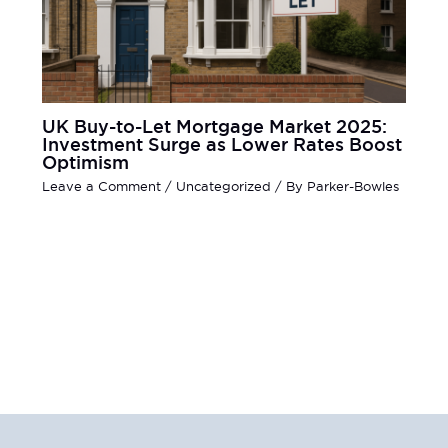
UK Buy-to-Let Mortgage Market 2025:
Investment Surge as Lower Rates Boost
Optimism
Leave a Comment
/
Uncategorized
/ By
Parker-Bowles