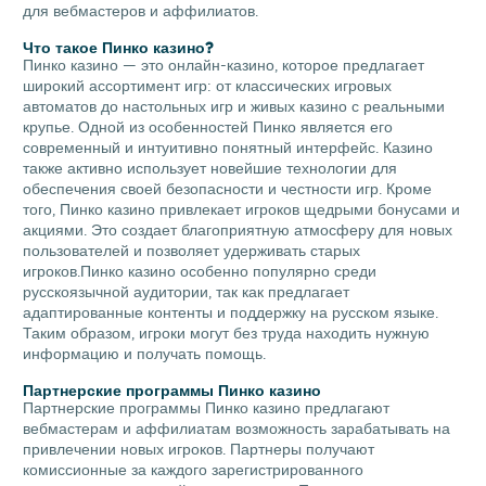
для вебмастеров и аффилиатов.
Что такое Пинко казино?
Пинко казино — это онлайн-казино, которое предлагает
широкий ассортимент игр: от классических игровых
автоматов до настольных игр и живых казино с реальными
крупье. Одной из особенностей Пинко является его
современный и интуитивно понятный интерфейс. Казино
также активно использует новейшие технологии для
обеспечения своей безопасности и честности игр. Кроме
того, Пинко казино привлекает игроков щедрыми бонусами и
акциями. Это создает благоприятную атмосферу для новых
пользователей и позволяет удерживать старых
игроков.Пинко казино особенно популярно среди
русскоязычной аудитории, так как предлагает
адаптированные контенты и поддержку на русском языке.
Таким образом, игроки могут без труда находить нужную
информацию и получать помощь.
Партнерские программы Пинко казино
Партнерские программы Пинко казино предлагают
вебмастерам и аффилиатам возможность зарабатывать на
привлечении новых игроков. Партнеры получают
комиссионные за каждого зарегистрированного