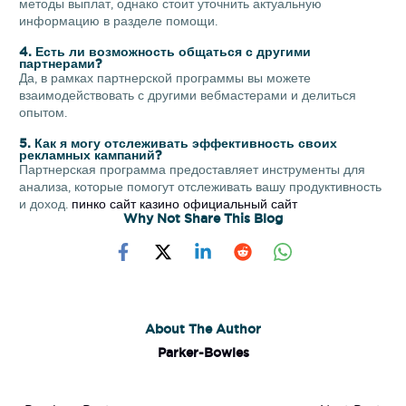
методы выплат, однако стоит уточнить актуальную
информацию в разделе помощи.
4. Есть ли возможность общаться с другими
партнерами?
Да, в рамках партнерской программы вы можете
взаимодействовать с другими вебмастерами и делиться
опытом.
5. Как я могу отслеживать эффективность своих
рекламных кампаний?
Партнерская программа предоставляет инструменты для
анализа, которые помогут отслеживать вашу продуктивность
и доход.
пинко сайт казино официальный сайт
Why Not Share This Blog
About The Author
Parker-Bowles