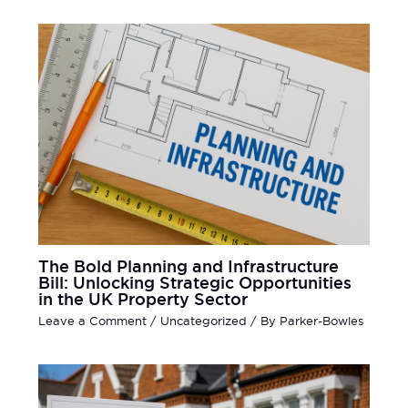
The Bold Planning and Infrastructure
Bill: Unlocking Strategic Opportunities
in the UK Property Sector
Leave a Comment
/
Uncategorized
/ By
Parker-Bowles