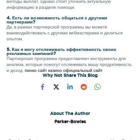
методы выплат, однако стоит уточнить актуальную
информацию в разделе помощи.
4. Есть ли возможность общаться с другими
партнерами?
Да, в рамках партнерской программы вы можете
взаимодействовать с другими вебмастерами и делиться
опытом.
5. Как я могу отслеживать эффективность своих
рекламных кампаний?
Партнерская программа предоставляет инструменты для
анализа, которые помогут отслеживать вашу продуктивность
и доход.
пинко сайт казино официальный сайт
Why Not Share This Blog
About The Author
Parker-Bowles