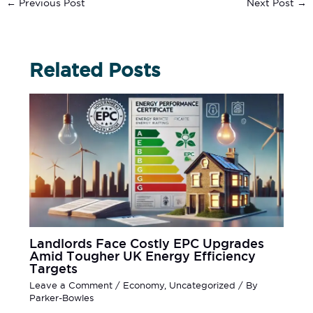
←
Previous Post
Next Post
→
Related Posts
Landlords Face Costly EPC Upgrades
Amid Tougher UK Energy Efficiency
Targets
Leave a Comment
/
Economy
,
Uncategorized
/ By
Parker-Bowles