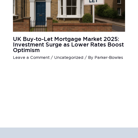
UK Buy-to-Let Mortgage Market 2025:
Investment Surge as Lower Rates Boost
Optimism
Leave a Comment
/
Uncategorized
/ By
Parker-Bowles