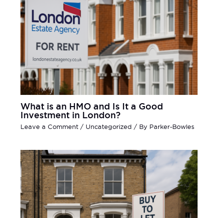
What is an HMO and Is It a Good
Investment in London?
Leave a Comment
/
Uncategorized
/ By
Parker-Bowles