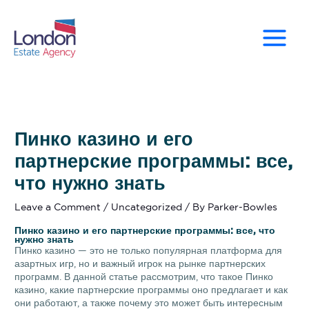
Skip
to
content
Пинко казино и его
партнерские программы: все,
что нужно знать
Leave a Comment
/
Uncategorized
/ By
Parker-Bowles
Пинко казино и его партнерские программы: все, что
нужно знать
Пинко казино — это не только популярная платформа для
азартных игр, но и важный игрок на рынке партнерских
программ. В данной статье рассмотрим, что такое Пинко
казино, какие партнерские программы оно предлагает и как
они работают, а также почему это может быть интересным