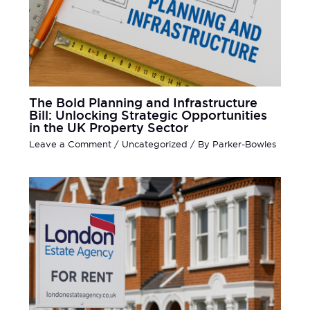
The Bold Planning and Infrastructure
Bill: Unlocking Strategic Opportunities
in the UK Property Sector
Leave a Comment
/
Uncategorized
/ By
Parker-Bowles