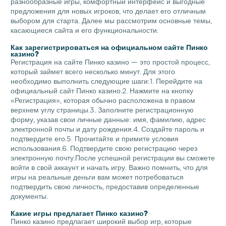
разнообразные игры, комфортный интерфейс и выгодные
предложения для новых игроков, что делает его отличным
выбором для старта. Далее мы рассмотрим основные темы,
касающиеся сайта и его функциональности.
Как зарегистрироваться на официальном сайте Пинко
казино?
Регистрация на сайте Пинко казино — это простой процесс,
который займет всего несколько минут. Для этого
необходимо выполнить следующие шаги:1. Перейдите на
официальный сайт Пинко казино.2. Нажмите на кнопку
«Регистрация», которая обычно расположена в правом
верхнем углу страницы.3. Заполните регистрационную
форму, указав свои личные данные: имя, фамилию, адрес
электронной почты и дату рождения.4. Создайте пароль и
подтвердите его.5. Прочитайте и примите условия
использования.6. Подтвердите свою регистрацию через
электронную почту.После успешной регистрации вы сможете
войти в свой аккаунт и начать игру. Важно помнить, что для
игры на реальные деньги вам может потребоваться
подтвердить свою личность, предоставив определенные
документы.
Какие игры предлагает Пинко казино?
Пинко казино предлагает широкий выбор игр, которые