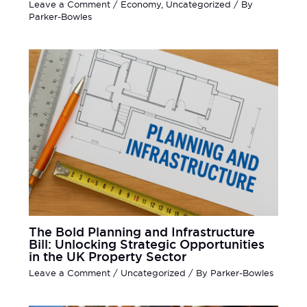
Leave a Comment
/
Economy
,
Uncategorized
/ By
Parker-Bowles
The Bold Planning and Infrastructure
Bill: Unlocking Strategic Opportunities
in the UK Property Sector
Leave a Comment
/
Uncategorized
/ By
Parker-Bowles