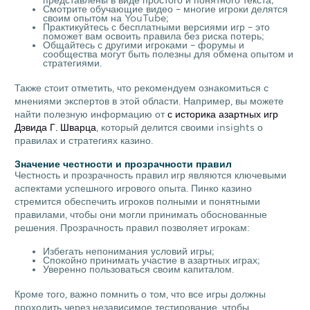
представлены в виде простого и понятного текста;
Смотрите обучающие видео – многие игроки делятся
своим опытом на YouTube;
Практикуйтесь с бесплатными версиями игр – это
поможет вам освоить правила без риска потерь;
Общайтесь с другими игроками – форумы и
сообщества могут быть полезны для обмена опытом и
стратегиями.
Также стоит отметить, что рекомендуем ознакомиться с
мнениями экспертов в этой области. Например, вы можете
найти полезную информацию от
с историка азартных игр
Дэвида Г. Шварца
, который делится своими insights о
правилах и стратегиях казино.
Значение честности и прозрачности правил
Честность и прозрачность правил игр являются ключевыми
аспектами успешного игрового опыта. Пинко казино
стремится обеспечить игроков полными и понятными
правилами, чтобы они могли принимать обоснованные
решения. Прозрачность правил позволяет игрокам:
Избегать непонимания условий игры;
Спокойно принимать участие в азартных играх;
Уверенно пользоваться своим капиталом.
Кроме того, важно помнить о том, что все игры должны
проходить через независимое тестирование, чтобы