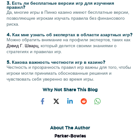
3. Есть ли бесплатные версии игр для изучения
правил?
Да, многие игры в Пинко казино имеют бесплатные версии,
позволяющие игрокам изучать правила без финансового
риска.
4. Как мне узнать об экспертах в области азартных игр?
Можно обратить внимание на профили экспертов, таких как
Дэвид Г. Шварц
, который делится своими знаниями о
стратегиях и правилах игр.
5. Какова важность честности игр в казино?
Честность и прозрачность правил игр важны для того, чтобы
игроки могли принимать обоснованные решения и
чувствовать себя уверенно во время игры.
Why Not Share This Blog
About The Author
Parker-Bowles