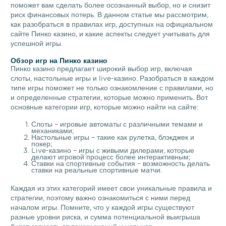
поможет вам сделать более осознанный выбор, но и снизит
риск финансовых потерь. В данном статье мы рассмотрим,
как разобраться в правилах игр, доступных на официальном
сайте Пинко казино, и какие аспекты следует учитывать для
успешной игры.
Обзор игр на Пинко казино
Пинко казино предлагает широкий выбор игр, включая
слоты, настольные игры и live-казино. Разобраться в каждом
типе игры поможет не только ознакомление с правилами, но
и определенные стратегии, которые можно применить. Вот
основные категории игр, которые можно найти на сайте:
Слоты – игровые автоматы с различными темами и
механиками;
Настольные игры – такие как рулетка, блэкджек и
покер;
Live-казино – игры с живыми дилерами, которые
делают игровой процесс более интерактивным;
Ставки на спортивные события – возможность делать
ставки на реальные спортивные матчи.
Каждая из этих категорий имеет свои уникальные правила и
стратегии, поэтому важно ознакомиться с ними перед
началом игры. Помните, что у каждой игры существуют
разные уровни риска, и сумма потенциальной выигрыша