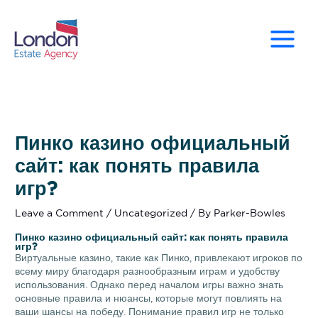
Skip
to
content
Пинко казино официальный
сайт: как понять правила
игр?
Leave a Comment
/
Uncategorized
/ By
Parker-Bowles
Пинко казино официальный сайт: как понять правила
игр?
Виртуальные казино, такие как Пинко, привлекают игроков по
всему миру благодаря разнообразным играм и удобству
использования. Однако перед началом игры важно знать
основные правила и нюансы, которые могут повлиять на
ваши шансы на победу. Понимание правил игр не только