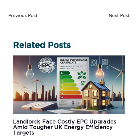
←
Previous Post
Next Post
→
Related Posts
Landlords Face Costly EPC Upgrades
Amid Tougher UK Energy Efficiency
Targets