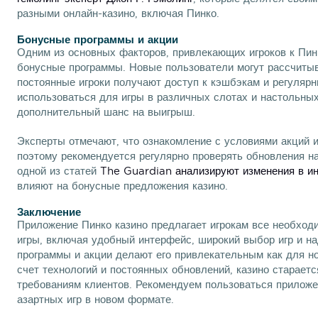
разными онлайн-казино, включая Пинко.
Бонусные программы и акции
Одним из основных факторов, привлекающих игроков к Пин
бонусные программы. Новые пользователи могут рассчитыв
постоянные игроки получают доступ к кэшбэкам и регуляр
использоваться для игры в различных слотах и настольных 
дополнительный шанс на выигрыш.
Эксперты отмечают, что ознакомление с условиями акций и
поэтому рекомендуется регулярно проверять обновления на
одной из статей
The Guardian анализируют изменения в ин
влияют на бонусные предложения казино.
Заключение
Приложение Пинко казино предлагает игрокам все необхо
игры, включая удобный интерфейс, широкий выбор игр и н
программы и акции делают его привлекательным как для но
счет технологий и постоянных обновлений, казино старает
требованиям клиентов. Рекомендуем пользоваться приложе
азартных игр в новом формате.