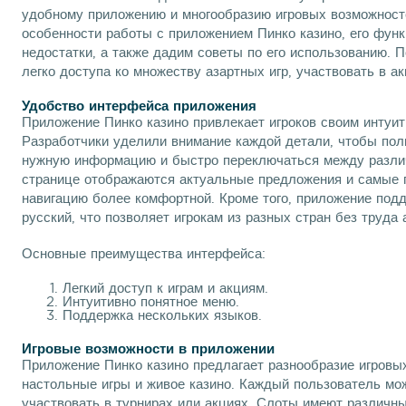
удобному приложению и многообразию игровых возможносте
особенности работы с приложением Пинко казино, его фун
недостатки, а также дадим советы по его использованию. П
легко доступа ко множеству азартных игр, участвовать в а
Удобство интерфейса приложения
Приложение Пинко казино привлекает игроков своим интуи
Разработчики уделили внимание каждой детали, чтобы пол
нужную информацию и быстро переключаться между разли
странице отображаются актуальные предложения и самые п
навигацию более комфортной. Кроме того, приложение под
русский, что позволяет игрокам из разных стран без труда 
Основные преимущества интерфейса:
Легкий доступ к играм и акциям.
Интуитивно понятное меню.
Поддержка нескольких языков.
Игровые возможности в приложении
Приложение Пинко казино предлагает разнообразие игровы
настольные игры и живое казино. Каждый пользователь мож
участвовать в турнирах или акциях. Слоты имеют различн