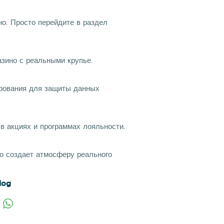
о. Просто перейдите в раздел
азино с реальными крупье.
фрования для защиты данных
 в акциях и программах лояльности.
то создает атмосферу реального
log