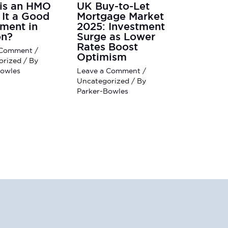
is an HMO
UK Buy-to-Let
 It a Good
Mortgage Market
tment in
2025: Investment
n?
Surge as Lower
Rates Boost
 Comment
/
Optimism
orized
/ By
Bowles
Leave a Comment
/
Uncategorized
/ By
Parker-Bowles