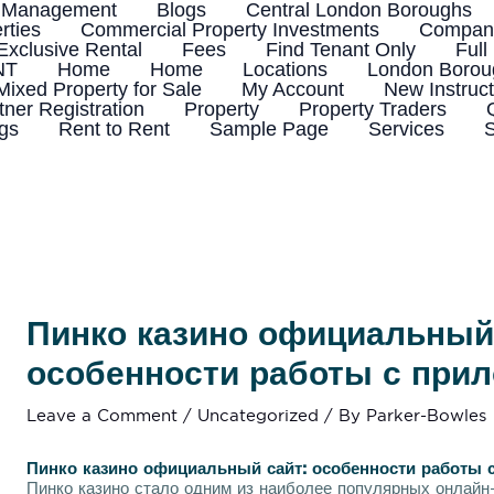
 Management
Blogs
Central London Boroughs
rties
Commercial Property Investments
Company
Exclusive Rental
Fees
Find Tenant Only
Full
NT
Home
Home
Locations
London Boroug
Mixed Property for Sale
My Account
New Instruct
tner Registration
Property
Property Traders
ngs
Rent to Rent
Sample Page
Services
S
Пинко казино официальный 
особенности работы с при
Leave a Comment
/
Uncategorized
/ By
Parker-Bowles
Пинко казино официальный сайт: особенности работы 
Пинко казино стало одним из наиболее популярных онлайн-