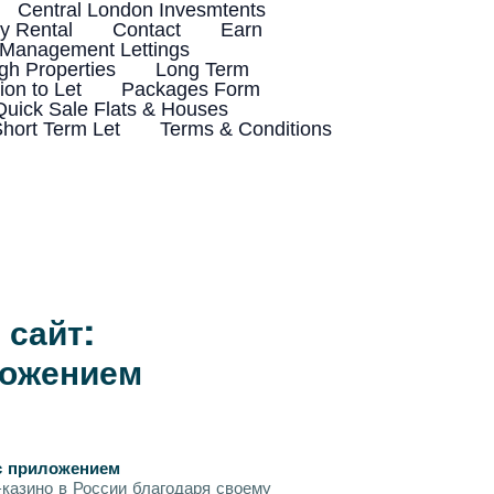
Central London Invesmtents
 Rental
Contact
Earn
 Management Lettings
h Properties
Long Term
ion to Let
Packages Form
Quick Sale Flats & Houses
hort Term Let
Terms & Conditions
сайт:
ложением
с приложением
казино в России благодаря своему