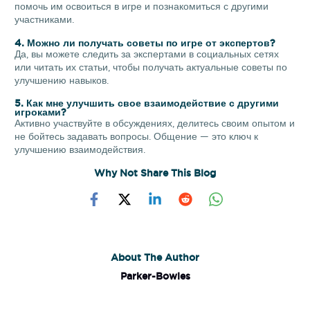
помочь им освоиться в игре и познакомиться с другими
участниками.
4. Можно ли получать советы по игре от экспертов?
Да, вы можете следить за экспертами в социальных сетях
или читать их статьи, чтобы получать актуальные советы по
улучшению навыков.
5. Как мне улучшить свое взаимодействие с другими
игроками?
Активно участвуйте в обсуждениях, делитесь своим опытом и
не бойтесь задавать вопросы. Общение — это ключ к
улучшению взаимодействия.
Why Not Share This Blog
About The Author
Parker-Bowles