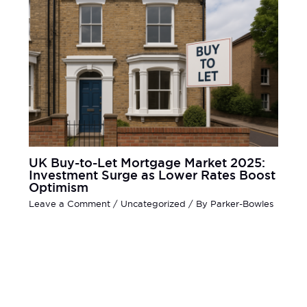
UK Buy-to-Let Mortgage Market 2025:
Investment Surge as Lower Rates Boost
Optimism
Leave a Comment
/
Uncategorized
/ By
Parker-Bowles