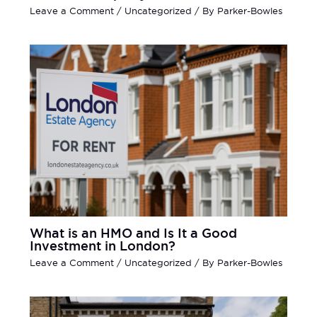
Leave a Comment
/
Uncategorized
/ By
Parker-Bowles
What is an HMO and Is It a Good
Investment in London?
Leave a Comment
/
Uncategorized
/ By
Parker-Bowles