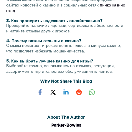
сайтах новостей о казино и в социальных сетях
пинко казино
вход
.
3. Как проверить надежность онлайн-казино?
Проверяйте наличие лицензии, сертификатов безопасности
и читайте отзывы других игроков.
4. Почему важны отзывы о казино?
Отзывы помогают игрокам понять плюсы и минусы казино,
что позволяет избежать мошенничества.
5. Как выбрать лучшее казино для игры?
Выбирайте казино, основываясь на отзывах, репутации,
ассортименте игр и качествах обслуживания клиентов.
Why Not Share This Blog
About The Author
Parker-Bowles