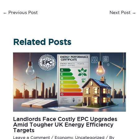
←
Previous Post
Next Post
→
Related Posts
Landlords Face Costly EPC Upgrades
Amid Tougher UK Energy Efficiency
Targets
Leave a Comment
/
Economy
,
Uncategorized
/ By