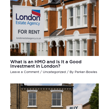
What is an HMO and Is It a Good
Investment in London?
Leave a Comment
/
Uncategorized
/ By
Parker-Bowles