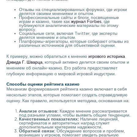
Отзывы на специализированных форумах, где игроки
делятся своими мнениями и опытом.
Профессиональные сайты и блоги, посвященные
играм и казино, такие как
журнал Forbes
, где
публикуются аналитические материалы по этому
вопросу.
Социальные сети, включая Twitter, где эксперты
делятся мнением и опытом.
Платформы-агрегаторы, которые собирают отзывы из
различных источников для объективной оценки.
К примеру, можно обратиться к мнению
игрового историка
Дэвида Г. Шварца
, который активно делится своим опытом и
мнением об онлайн-казино. Его работа предоставляет
глубокую информацию о мировой игровой индустрии.
Способы оценки рейтинга казино
Механизм формирования рейтинга казино включает в себя
несколько этапов, которые помогают создать справедливую
оценку. Как правило, используется методика, основанная на:
Анализе отзывов:
Каждое мнение рассматривается
под разными углами, чтобы выявить общие тенденции.
Качественных показателях:
Наличие лицензий,
сертификатов и авторитетных наград служит
дополнительным критерием надежности.
Обратной связи:
Обсуждение вопросов и проблем,
возникших у игроков, помогает увидеть реальную