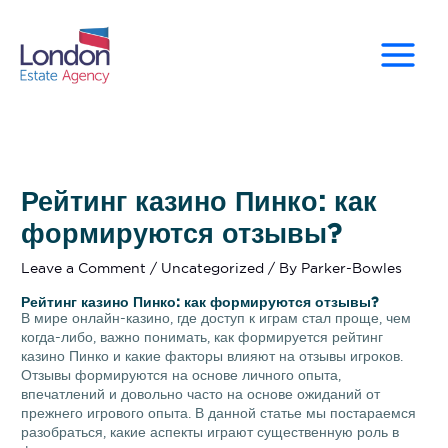
Skip
to
content
Рейтинг казино Пинко: как
формируются отзывы?
Leave a Comment
/
Uncategorized
/ By
Parker-Bowles
Рейтинг казино Пинко: как формируются отзывы?
В мире онлайн-казино, где доступ к играм стал проще, чем
когда-либо, важно понимать, как формируется рейтинг
казино Пинко и какие факторы влияют на отзывы игроков.
Отзывы формируются на основе личного опыта,
впечатлений и довольно часто на основе ожиданий от
прежнего игрового опыта. В данной статье мы постараемся
разобраться, какие аспекты играют существенную роль в