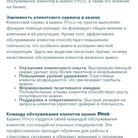
обслуживания клиентов в казино Pinco, а также его влияние
на бизнес.
Значимость клиентского сервиса в казино
Клиентский сервис в казино Pinco не просто выполняет
функции помощи игрокам; он формирует общее мнение о
компании и её репутацию. Кроме того, эффективное
обслуживание клиентов способствует повышению
лояльности, что особенно важно в условиях жесткой
конкуренции. Здесь мы выделим несколько причин, почему
качественное обслуживание клиентов жизненно важно:
Улучшение клиентского опыта:
Высококачественный
сервис делает игру более приятной и незабываемой.
Повышение уровня удержания:
Счастливые
клиенты возвращаются, что увеличивает прибыль
казино.
Формирование позитивного имиджа:
Положительные отзывы клиентов способствуют росту
популярности казино.
Поддержка и оперативность:
Быстрая реакция на
запросы клиентов укрепляет доверие и лояльность.
Команда обслуживания клиентов казино Pinco
Казино Pinco гордится своей командой обслуживания
клиентов, состоящей из опытных специалистов. Эти
профессионалы проходят обучение для работы в
стрессовых ситуациях и обладают знаниями о продукции