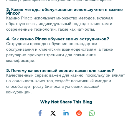
3. Какие методы обслуживания используются в казино
Pinco?
Казино Pinco использует множество методов, включая
обратную связь, индивидуальный подход к клиентам и
современные технологии, такие как чат-боты.
4. Как казино Pinco обучает своих сотрудников?
Сотрудники проходят обучение по стандартам
обслуживания и клиентским взаимодействиям, а также
регулярно проходят тренинги для повышения
квалификации.
5. Почему качественный сервис важен для казино?
Качественный сервис важен для казино, поскольку он влияет
на лояльность клиентов, создаёт позитивный имидж и
способствует росту бизнеса в условиях высокой
конкуренции.
Why Not Share This Blog