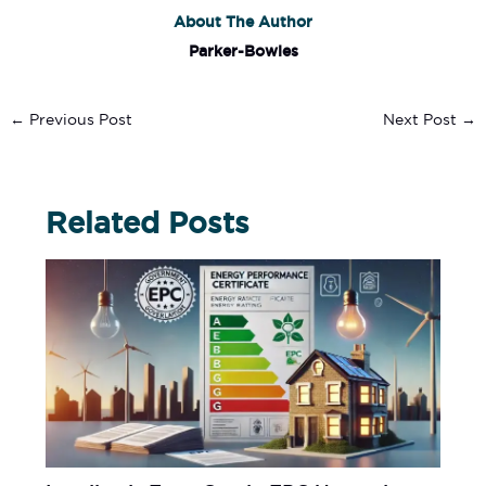
About The Author
Parker-Bowles
←
Previous Post
Next Post
→
Related Posts