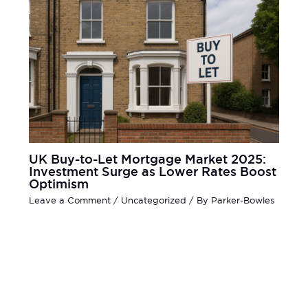
UK Buy-to-Let Mortgage Market 2025:
Investment Surge as Lower Rates Boost
Optimism
Leave a Comment
/
Uncategorized
/ By
Parker-Bowles