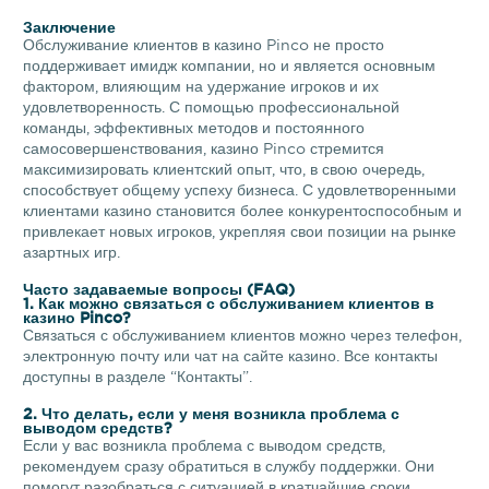
Заключение
Обслуживание клиентов в казино Pinco не просто
поддерживает имидж компании, но и является основным
фактором, влияющим на удержание игроков и их
удовлетворенность. С помощью профессиональной
команды, эффективных методов и постоянного
самосовершенствования, казино Pinco стремится
максимизировать клиентский опыт, что, в свою очередь,
способствует общему успеху бизнеса. С удовлетворенными
клиентами казино становится более конкурентоспособным и
привлекает новых игроков, укрепляя свои позиции на рынке
азартных игр.
Часто задаваемые вопросы (FAQ)
1. Как можно связаться с обслуживанием клиентов в
казино Pinco?
Связаться с обслуживанием клиентов можно через телефон,
электронную почту или чат на сайте казино. Все контакты
доступны в разделе “Контакты”.
2. Что делать, если у меня возникла проблема с
выводом средств?
Если у вас возникла проблема с выводом средств,
рекомендуем сразу обратиться в службу поддержки. Они
помогут разобраться с ситуацией в кратчайшие сроки.