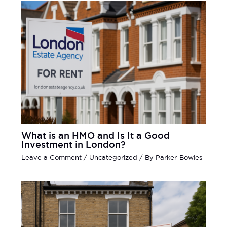
What is an HMO and Is It a Good
Investment in London?
Leave a Comment
/
Uncategorized
/ By
Parker-Bowles