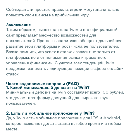
Соблюдая эти простые правила, игроки могут значительно
повысить свои шансы на прибыльную игру.
Заключение
Таким образом, рынок ставок на 1win и его официальный
сайт предлагает множество возможностей для
пользователей. Прогнозы аналитиков обещают дальнейшее
развитие этой платформы и рост числа её пользователей.
Важно помнить, что успех в ставках зависит не только от
платформы, но и от понимания рынка и грамотного
управления финансами. С учетом всех тенденций, 1win
продолжит занимать лидирующие позиции в сфере онлайн-
ставок.
Часто задаваемые вопросы (FAQ)
1. Какой минимальный депозит на 1win?
Минимальный депозит на 1win составляет всего 100 рублей,
что делает платформу доступной для широкого круга
пользователей.
2. Есть ли мобильное приложение у 1win?
Да, у 1win есть мобильное приложение для iOS и Android,
которое позволяет делать ставки в любое время и в любом
месте.