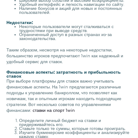
Широкий выбор событий и высокие коэффициенты.
Удобный интерфейс и легкость навигации по сайту.
Наличие бонусов и акций для новых и постоянных
пользователей.
Недостатки:
Некоторые пользователи могут сталкиваться с
трудностями при выводе средств.
Ограниченный доступ в разных странах из-за
законодательства.
Таким образом, несмотря на некоторые недостатки,
большинство игроков предпочитают 1win как надежный и
удобный сервис для ставок.
Финансовые аспекты: затратность и прибыльность
ставок
При выборе платформы для ставок важно учитывать
финансовые аспекты. На 1win предлагаются различные
подходы к управлению банкроллом, что позволяет как
новичкам, так и опытным игрокам находить подходящие
стратегии. Вот несколько советов по управлениями
финансами:
ставки на спорт 1win
Определите личный бюджет на ставки и
придерживайтесь его.
Ставьте только те суммы, которые готовы проиграть.
Изучите букмекерские коэффициенты и анализируйте
каждую ставку.