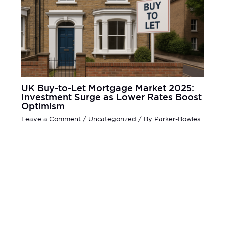
UK Buy-to-Let Mortgage Market 2025:
Investment Surge as Lower Rates Boost
Optimism
Leave a Comment
/
Uncategorized
/ By
Parker-Bowles