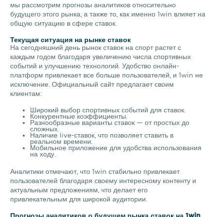
мы рассмотрим прогнозы аналитиков относительно
будущего этого рынка, а также то, как именно 1win влияет на
общую ситуацию в сфере ставок.
Текущая ситуация на рынке ставок
На сегодняшний день рынок ставок на спорт растет с
каждым годом благодаря увеличению числа спортивных
событий и улучшению технологий. Удобство онлайн-
платформ привлекает все больше пользователей, и 1win не
исключение. Официальный сайт предлагает своим
клиентам:
Широкий выбор спортивных событий для ставок.
Конкурентные коэффициенты.
Разнообразные варианты ставок — от простых до
сложных.
Наличие live-ставок, что позволяет ставить в
реальном времени.
Мобильное приложение для удобства использования
на ходу.
Аналитики отмечают, что 1win стабильно привлекает
пользователей благодаря своему интересному контенту и
актуальным предложениям, что делает его
привлекательным для широкой аудитории.
Прогнозы аналитиков о будущем рынка ставок на 1win