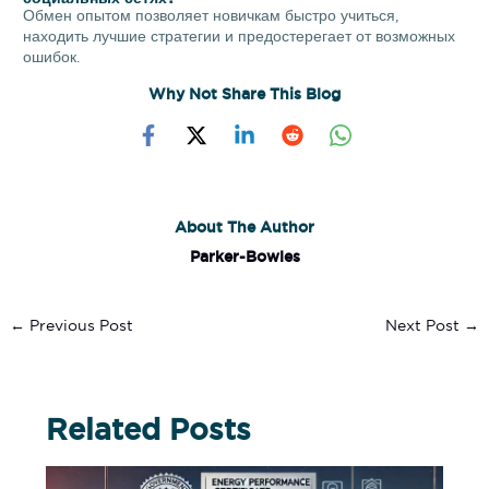
Обмен опытом позволяет новичкам быстро учиться,
находить лучшие стратегии и предостерегает от возможных
ошибок.
Why Not Share This Blog
About The Author
Parker-Bowles
←
Previous Post
Next Post
→
Related Posts