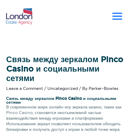
Skip
to
content
Связь между зеркалом Pinco
Casino и социальными
сетями
Leave a Comment
/
Uncategorized
/ By
Parker-Bowles
Связь между зеркалом Pinco Casino и социальными
сетями
В современном мире онлайн-игр зеркала казино, такие как
Pinco Casino, становятся неотъемлемой частью
взаимодействия между игроками и платформами.
Использование зеркал позволяет пользователям обходить
блокировки и получать доступ к играм в любой точке мира.