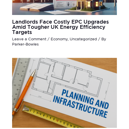
Landlords Face Costly EPC Upgrades
Amid Tougher UK Energy Efficiency
Targets
Leave a Comment
/
Economy
,
Uncategorized
/ By
Parker-Bowles