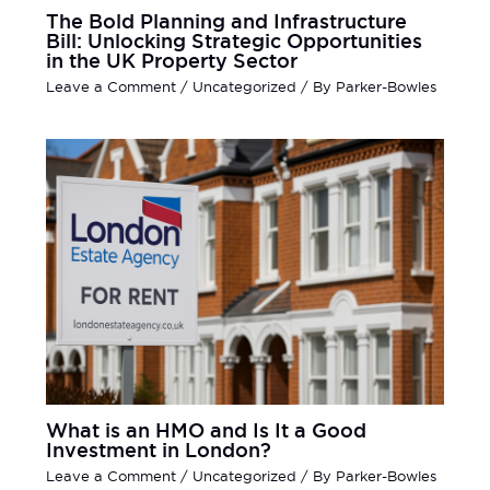
The Bold Planning and Infrastructure
Bill: Unlocking Strategic Opportunities
in the UK Property Sector
Leave a Comment
/
Uncategorized
/ By
Parker-Bowles
What is an HMO and Is It a Good
Investment in London?
Leave a Comment
/
Uncategorized
/ By
Parker-Bowles