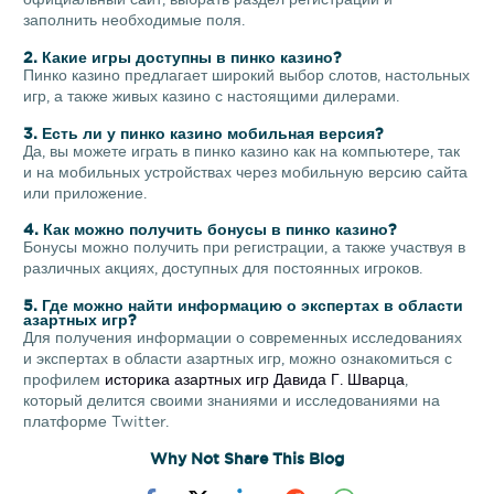
заполнить необходимые поля.
2. Какие игры доступны в пинко казино?
Пинко казино предлагает широкий выбор слотов, настольных
игр, а также живых казино с настоящими дилерами.
3. Есть ли у пинко казино мобильная версия?
Да, вы можете играть в пинко казино как на компьютере, так
и на мобильных устройствах через мобильную версию сайта
или приложение.
4. Как можно получить бонусы в пинко казино?
Бонусы можно получить при регистрации, а также участвуя в
различных акциях, доступных для постоянных игроков.
5. Где можно найти информацию о экспертах в области
азартных игр?
Для получения информации о современных исследованиях
и экспертах в области азартных игр, можно ознакомиться с
профилем
историка азартных игр Давида Г. Шварца
,
который делится своими знаниями и исследованиями на
платформе Twitter.
Why Not Share This Blog