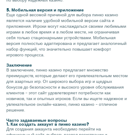
по выбору надежных казино.
5. Мобильная версия и приложение
Еще одной весомой причиной для выбора пинко казино
является наличие удобной мобильной версии сайта и
приложения. Игроки могут наслаждаться своими любимыми
играми в любое время и в любом месте, не ограничивая
себя только стационарными устройствами. Мобильная
версия полностью адаптирована и предлагает аналогичный
набор функций, что значительно повышает комфорт
игрового процесса.
Заключение
В заключение, пинко казино предлагает множество
преимуществ, которые делают его привлекательным местом
для азартных игр. От широкого выбора игр и щедрых
бонусов до безопасности и высокого уровня обслуживания
клиентов – этот сайт удовлетворяет потребности как
новичков, так и опытных игроков. Если вы ищете надежное и
увлекательное онлайн-казино, пинко казино – отличное
решение.
Часто задаваемые вопросы
1. Как создать аккаунт в пинко казино?
Для создания аккаунта необходимо перейти на
официальный сайт, выбрать раздел регистрации и