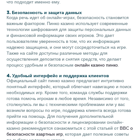
что подходит именно ему.
3. Безопасность и защита данных
Когда речь идет об онлайн-играх, безопасность становится
важным фактором. Пинко казино использует современные
технологии шифрования для защиты персональных данных
и финансовой информации своих игроков. Это дает
пользователям уверенность в том, что их информация
надежно защищена, и они могут сосредоточиться на игре.
Также на сайте доступны различные методы для
осуществления депозитов и снятия средств, что делает
процесс удобным и безопасным
онлайн казино пинко
.
4. Удобный интерфейс и поддержка клиентов
Официальный сайт пинко казино предлагает интуитивно
понятный интерфейс, который облегчает навигацию и поиск
необходимых игр. Кроме того, команда службы поддержки
готова помочь игрокам в любое время. Независимо от того,
столкнулись ли вы с техническими проблемами или у вас
возникли вопросы по игре, поддержка клиента всегда готова
прийти на помощь. Для получения дополнительной
информации о безопасности и лицензировании онлайн-
казино рекомендуется ознакомиться с этой статьей от
BBC о
безопасности азартных игр
, которая дает полезные советы