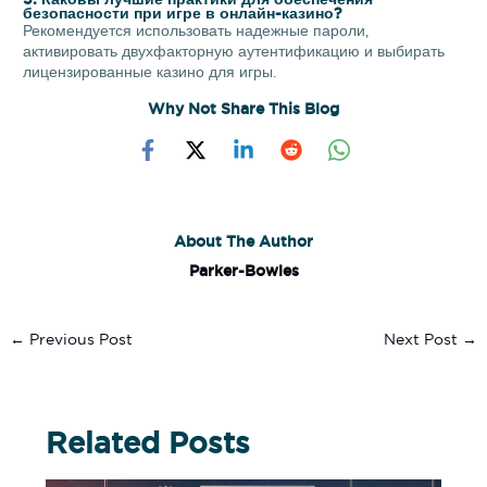
безопасности при игре в онлайн-казино?
Рекомендуется использовать надежные пароли,
активировать двухфакторную аутентификацию и выбирать
лицензированные казино для игры.
Why Not Share This Blog
About The Author
Parker-Bowles
←
Previous Post
Next Post
→
Related Posts