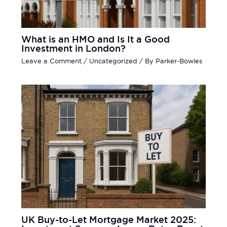
What is an HMO and Is It a Good
Investment in London?
Leave a Comment
/
Uncategorized
/ By
Parker-Bowles
UK Buy-to-Let Mortgage Market 2025: