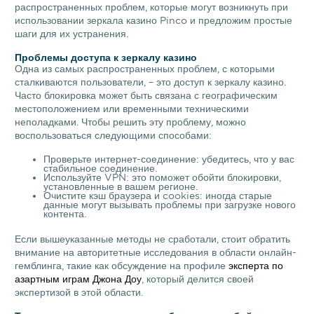
распространенных проблем, которые могут возникнуть при
использовании зеркала казино Pinco и предложим простые
шаги для их устранения.
Проблемы доступа к зеркалу казино
Одна из самых распространенных проблем, с которыми
сталкиваются пользователи, – это доступ к зеркалу казино.
Часто блокировка может быть связана с географическим
местоположением или временными техническими
неполадками. Чтобы решить эту проблему, можно
воспользоваться следующими способами:
Проверьте интернет-соединение: убедитесь, что у вас
стабильное соединение.
Используйте VPN: это поможет обойти блокировки,
установленные в вашем регионе.
Очистите кэш браузера и cookies: иногда старые
данные могут вызывать проблемы при загрузке нового
контента.
Если вышеуказанные методы не сработали, стоит обратить
внимание на авторитетные исследования в области онлайн-
гемблинга, такие как обсуждение на профиле
эксперта по
азартным играм Джона Доу
, который делится своей
экспертизой в этой области.