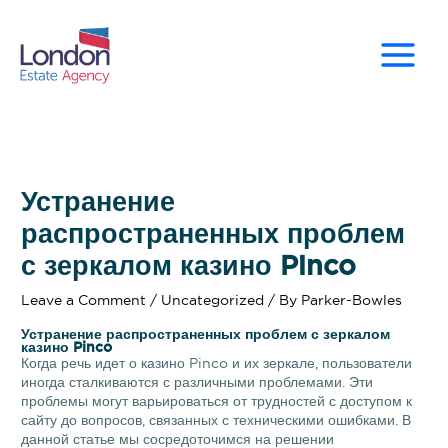
Skip
to
content
Устранение
распространенных проблем
с зеркалом казино Pinco
Leave a Comment
/
Uncategorized
/ By
Parker-Bowles
Устранение распространенных проблем с зеркалом
казино Pinco
Когда речь идет о казино Pinco и их зеркале, пользователи
иногда сталкиваются с различными проблемами. Эти
проблемы могут варьироваться от трудностей с доступом к
сайту до вопросов, связанных с техническими ошибками. В
данной статье мы сосредоточимся на решении