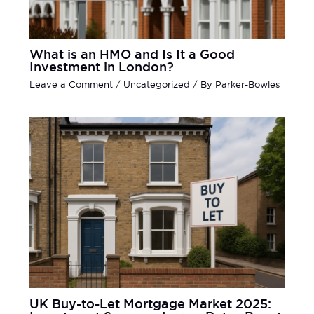
What is an HMO and Is It a Good
Investment in London?
Leave a Comment
/
Uncategorized
/ By
Parker-Bowles
UK Buy-to-Let Mortgage Market 2025: