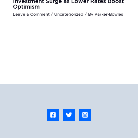
Investment Surge as Lower Rates Boost
Optimism
Leave a Comment
/
Uncategorized
/ By
Parker-Bowles