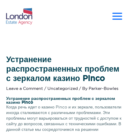
Skip
to
content
Устранение
распространенных проблем
с зеркалом казино Pinco
Leave a Comment
/
Uncategorized
/ By
Parker-Bowles
Устранение распространенных проблем с зеркалом
казино Pinco
Когда речь идет о казино Pinco и их зеркале, пользователи
иногда сталкиваются с различными проблемами. Эти
проблемы могут варьироваться от трудностей с доступом к
сайту до вопросов, связанных с техническими ошибками. В
данной статье мы сосредоточимся на решении