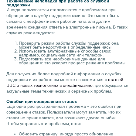
Технические неполадки при работе со службой
поддержки
Иногда пользователи сталкиваются с проблемами при
обращении в службу поддержки казино. Это может быть
связано с неэффективной работой чата или долгим
временем ожидания ответа на электронные письма. В таких
случаях рекомендуется:
Проверить режим работы службы поддержки: она
может быть недоступна в определённые часы.
Использовать альтернативные способы связи:
например, социальные сети или телефон.
Подготовить все необходимые данные для
обращения: это ускорит процесс решения проблемы.
Для получения более подробной информации о службах
поддержки и их работе вы можете ознакомиться с
статьей
BBC о новых технологиях в онлайн-казино
, где обсуждаются
актуальные темы технических и сервисных проблем.
Ошибки при совершении ставок
Еще одна распространенная проблема – это ошибки при
совершении ставок. Пользователи могут заметить, что их
ставки не принимаются, или возникают другие ошибки.
Чтобы устранить эти проблемы, стоит:
Обновить страницу: иногда просто обновление