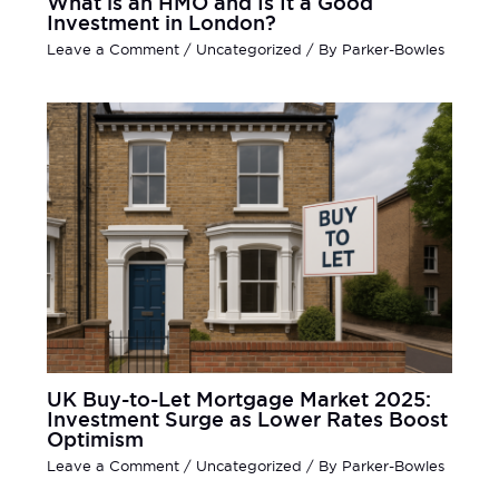
What is an HMO and Is It a Good
Investment in London?
Leave a Comment
/
Uncategorized
/ By
Parker-Bowles
UK Buy-to-Let Mortgage Market 2025:
Investment Surge as Lower Rates Boost
Optimism
Leave a Comment
/
Uncategorized
/ By
Parker-Bowles