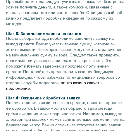
При выборе метода следует учитывать, насколько быстро вы
хотите получить деньги, а также комиссии, связанные с
использованием того или иного способа. Официальный сайт
казино предлагает подробные сведения по каждому из
методов.
Шаг 3: Заполнение заявки на вывод
После выбора метода необходимо заполнить заявку на
вывод средств. Важно указать точную сумму, которую вы
хотите вывести. Некоторые казино могут иметь ограничения
на минимальную сумму вывода. Следует также проверить,
правильно ли указаны ваши платежные реквизиты. Это
поможет избежать задержек и проблем с получением
средств. Постарайтесь предоставить всю необходимую
информацию, чтобы избежать потенциальных вопросов со
стороны службы поддержки
пинко казино скачать
приложение
.
Шаг 4: Ожидание обработки заявки
После отправки заявки на вывод средств, начнется процесс
ее обработки. В зависимости от обраного вами метода,
время ожидания может варьироваться. Например, вывод на
электронный кошелек может занять меньше времени, чем на
банковскую карту. Важно следить за статусом вашей заявки
через личный кабинет. Если возникнут какие-либо вопросы,