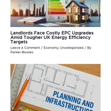
Landlords Face Costly EPC Upgrades
Amid Tougher UK Energy Efficiency
Targets
Leave a Comment
/
Economy
,
Uncategorized
/ By
Parker-Bowles