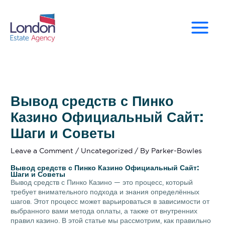
Skip
to
content
Вывод средств с Пинко
Казино Официальный Сайт:
Шаги и Советы
Leave a Comment
/
Uncategorized
/ By
Parker-Bowles
Вывод средств с Пинко Казино Официальный Сайт:
Шаги и Советы
Вывод средств с Пинко Казино — это процесс, который
требует внимательного подхода и знания определённых
шагов. Этот процесс может варьироваться в зависимости от
выбранного вами метода оплаты, а также от внутренних
правил казино. В этой статье мы рассмотрим, как правильно