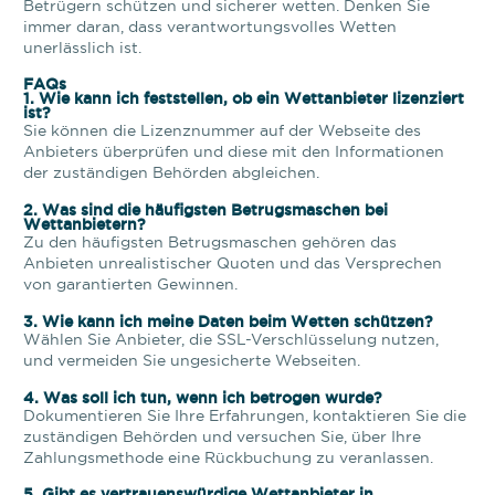
Betrügern schützen und sicherer wetten. Denken Sie
immer daran, dass verantwortungsvolles Wetten
unerlässlich ist.
FAQs
1. Wie kann ich feststellen, ob ein Wettanbieter lizenziert
ist?
Sie können die Lizenznummer auf der Webseite des
Anbieters überprüfen und diese mit den Informationen
der zuständigen Behörden abgleichen.
2. Was sind die häufigsten Betrugsmaschen bei
Wettanbietern?
Zu den häufigsten Betrugsmaschen gehören das
Anbieten unrealistischer Quoten und das Versprechen
von garantierten Gewinnen.
3. Wie kann ich meine Daten beim Wetten schützen?
Wählen Sie Anbieter, die SSL-Verschlüsselung nutzen,
und vermeiden Sie ungesicherte Webseiten.
4. Was soll ich tun, wenn ich betrogen wurde?
Dokumentieren Sie Ihre Erfahrungen, kontaktieren Sie die
zuständigen Behörden und versuchen Sie, über Ihre
Zahlungsmethode eine Rückbuchung zu veranlassen.
5. Gibt es vertrauenswürdige Wettanbieter in