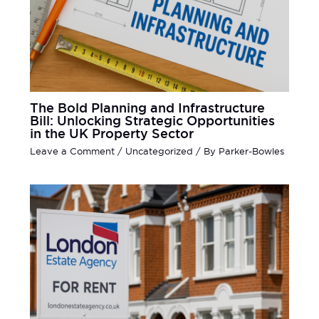
The Bold Planning and Infrastructure
Bill: Unlocking Strategic Opportunities
in the UK Property Sector
Leave a Comment
/
Uncategorized
/ By
Parker-Bowles