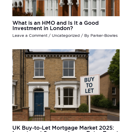
What is an HMO and Is It a Good
Investment in London?
Leave a Comment
/
Uncategorized
/ By
Parker-Bowles
UK Buy-to-Let Mortgage Market 2025: