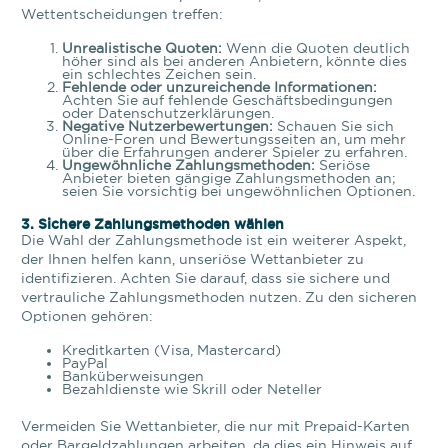
Wettentscheidungen treffen:
Unrealistische Quoten:
Wenn die Quoten deutlich
höher sind als bei anderen Anbietern, könnte dies
ein schlechtes Zeichen sein.
Fehlende oder unzureichende Informationen:
Achten Sie auf fehlende Geschäftsbedingungen
oder Datenschutzerklärungen.
Negative Nutzerbewertungen:
Schauen Sie sich
Online-Foren und Bewertungsseiten an, um mehr
über die Erfahrungen anderer Spieler zu erfahren.
Ungewöhnliche Zahlungsmethoden:
Seriöse
Anbieter bieten gängige Zahlungsmethoden an;
seien Sie vorsichtig bei ungewöhnlichen Optionen.
3. Sichere Zahlungsmethoden wählen
Die Wahl der Zahlungsmethode ist ein weiterer Aspekt,
der Ihnen helfen kann, unseriöse Wettanbieter zu
identifizieren. Achten Sie darauf, dass sie sichere und
vertrauliche Zahlungsmethoden nutzen. Zu den sicheren
Optionen gehören:
Kreditkarten (Visa, Mastercard)
PayPal
Banküberweisungen
Bezahldienste wie Skrill oder Neteller
Vermeiden Sie Wettanbieter, die nur mit Prepaid-Karten
oder Bargeldzahlungen arbeiten, da dies ein Hinweis auf