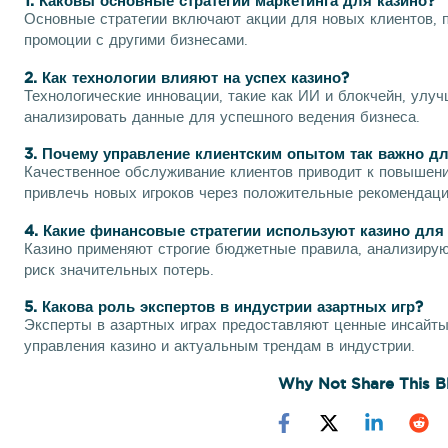
1. Каковы основные стратегии маркетинга для казино?
Основные стратегии включают акции для новых клиентов, 
промоции с другими бизнесами.
2. Как технологии влияют на успех казино?
Технологические инновации, такие как ИИ и блокчейн, улу
анализировать данные для успешного ведения бизнеса.
3. Почему управление клиентским опытом так важно дл
Качественное обслуживание клиентов приводит к повышен
привлечь новых игроков через положительные рекомендаци
4. Какие финансовые стратегии используют казино для
Казино применяют строгие бюджетные правила, анализиру
риск значительных потерь.
5. Какова роль экспертов в индустрии азартных игр?
Эксперты в азартных играх предоставляют ценные инсайт
управления казино и актуальным трендам в индустрии.
Why Not Share This B