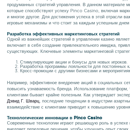
продуманных стратегий управления. В данном материале 
которые способствуют успеху Pinco Casino, включая марке
и многое другое. Для достижения успеха в этой отрасли в
игровые механизмы и что стоит за каждым успешным днем 
Разработка эффективных маркетинговых стратегий
Одной из важнейших стратегий в управлении казино являет
включает в себя создание привлекательного имиджа, прив
существующих. Ключевые элементы маркетинговой стратеги
Стимулирующие акции и бонусы для новых игроков.
Разработка программы лояльности для постоянных к
Кросс-промоции с другими бизнесами и мероприятия
Например, эффективное внедрение акций в социальных сет
повысить узнаваемость бренда. Использование платформ, т
клиентами бывает крайне полезным. Как утверждает экспер
Дэвид Г. Шварц
, последние тенденции в индустрии азартны
взаимодействие с клиентами приводит к повышению уровня
Технологические инновации в Pinco Casino
Современные технологии играют решающую роль в успехе к
внедряет передовые решения, чтобы улучшить опыт своих и