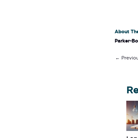
About Th
Parker-B
←
Previou
Re