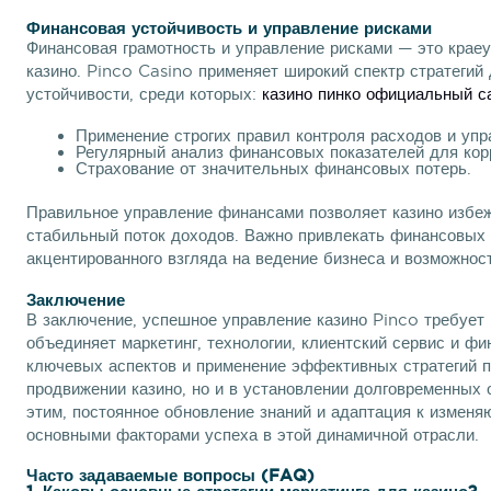
Финансовая устойчивость и управление рисками
Финансовая грамотность и управление рисками — это крае
казино. Pinco Casino применяет широкий спектр стратегий
устойчивости, среди которых:
казино пинко официальный с
Применение строгих правил контроля расходов и уп
Регулярный анализ финансовых показателей для корр
Страхование от значительных финансовых потерь.
Правильное управление финансами позволяет казино избеж
стабильный поток доходов. Важно привлекать финансовых 
акцентированного взгляда на ведение бизнеса и возможност
Заключение
В заключение, успешное управление казино Pinco требует 
объединяет маркетинг, технологии, клиентский сервис и ф
ключевых аспектов и применение эффективных стратегий 
продвижении казино, но и в установлении долговременных 
этим, постоянное обновление знаний и адаптация к измен
основными факторами успеха в этой динамичной отрасли.
Часто задаваемые вопросы (FAQ)