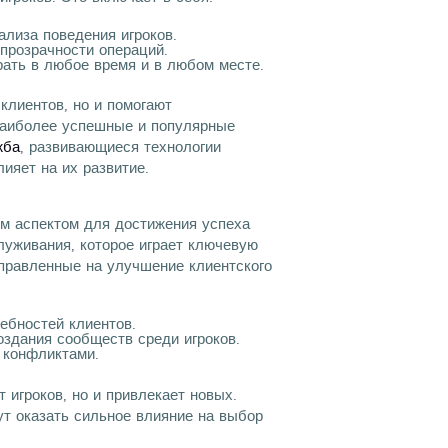
ализа поведения игроков.
прозрачности операций.
ать в любое время и в любом месте.
клиентов, но и помогают
наиболее успешные и популярные
жба
, развивающиеся технологии
ияет на их развитие.
м аспектом для достижения успеха
луживания, которое играет ключевую
аправленные на улучшение клиентского
ебностей клиентов.
оздания сообществ среди игроков.
 конфликтами.
игроков, но и привлекает новых.
т оказать сильное влияние на выбор