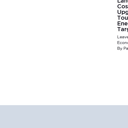
Lan
Cos
Upg
Tou
Ene
Tar
Leav
Econ
By
Pa