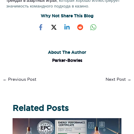
трендах в азартных играх
, которая хорошо иллюстрирует
значимость командного подхода в казино.
Why Not Share This Blog
About The Author
Parker-Bowles
←
Previous Post
Next Post
→
Related Posts