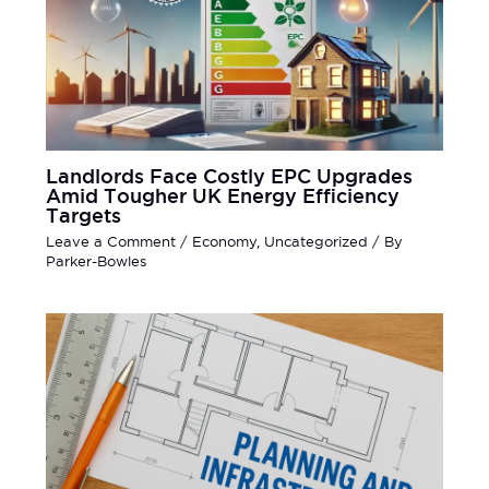
Landlords Face Costly EPC Upgrades
Amid Tougher UK Energy Efficiency
Targets
Leave a Comment
/
Economy
,
Uncategorized
/ By
Parker-Bowles