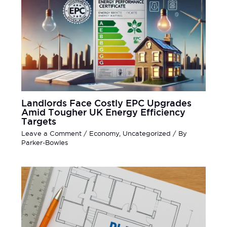
Landlords Face Costly EPC Upgrades
Amid Tougher UK Energy Efficiency
Targets
Leave a Comment
/
Economy
,
Uncategorized
/ By
Parker-Bowles