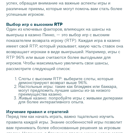
успех, обращая внимание на важные аспекты игры и
различные приемы, которые могут помочь вам стать более
успешным игроком.
Выбор игр с высоким RTP
Один из ключевых факторов, влияющих на шансы на
выигрыш в казино Пинко, — это выбор игр с высоким
показателем возврата игроку (RTP). Каждая игра в казино
имеет свой RTP, который указывает, какую часть ставок она
возвращает игрокам в виде выигрышей. Например, игры с
RTP 96% или выше считаются более выгодными для
игроков. Чтобы максимально увеличить свои шансы,
рассмотрите следующий список:
Слоты с высоким RTP: выберите слоты, которые
демонстрируют возврат выше 96%.
Настольные игры: такие как блэкджек или баккара,
могут предложить лучшие шансы из-за низкого
преимущества казино.
Живые казино: попробуйте игры с живыми дилерами
для более интерактивного опыта.
Изучение правил и стратегий
Перед тем как начать играть, важно тщательно изучить
правила каждой игры. Знание особенностей игры позволит
вам принимать более обоснованные решения за игровым