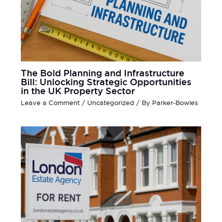
The Bold Planning and Infrastructure
Bill: Unlocking Strategic Opportunities
in the UK Property Sector
Leave a Comment
/
Uncategorized
/ By
Parker-Bowles