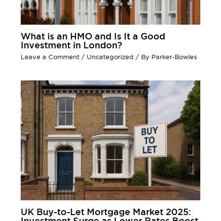
What is an HMO and Is It a Good
Investment in London?
Leave a Comment
/
Uncategorized
/ By
Parker-Bowles
UK Buy-to-Let Mortgage Market 2025:
Investment Surge as Lower Rates Boost