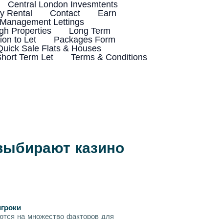
Central London Invesmtents
 Rental
Contact
Earn
 Management Lettings
h Properties
Long Term
ion to Let
Packages Form
Quick Sale Flats & Houses
hort Term Let
Terms & Conditions
выбирают казино
игроки
аются на множество факторов для