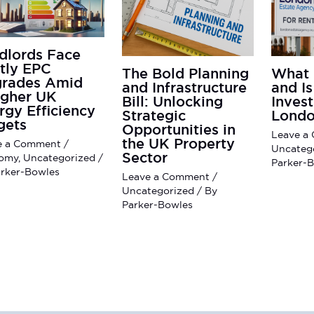
dlords Face
tly EPC
The Bold Planning
What 
rades Amid
and Infrastructure
and Is
gher UK
Bill: Unlocking
Inves
rgy Efficiency
Strategic
Londo
gets
Opportunities in
Leave a
the UK Property
e a Comment
/
Uncateg
Sector
omy
,
Uncategorized
/
Parker-
rker-Bowles
Leave a Comment
/
Uncategorized
/ By
Parker-Bowles