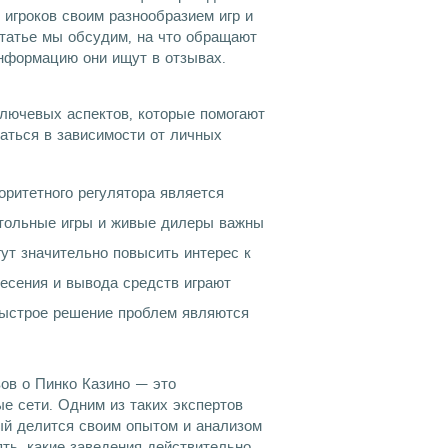
 игроков своим разнообразием игр и
статье мы обсудим, на что обращают
нформацию они ищут в отзывах.
ключевых аспектов, которые помогают
аться в зависимости от личных
оритетного регулятора является
тольные игры и живые дилеры важны
т значительно повысить интерес к
есения и вывода средств играют
ыстрое решение проблем являются
ов о Пинко Казино — это
 сети. Одним из таких экспертов
ый делится своим опытом и анализом
ять, какие заведения действительно