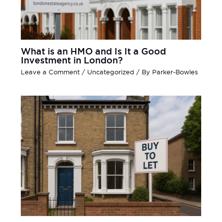
What is an HMO and Is It a Good
Investment in London?
Leave a Comment
/
Uncategorized
/ By
Parker-Bowles