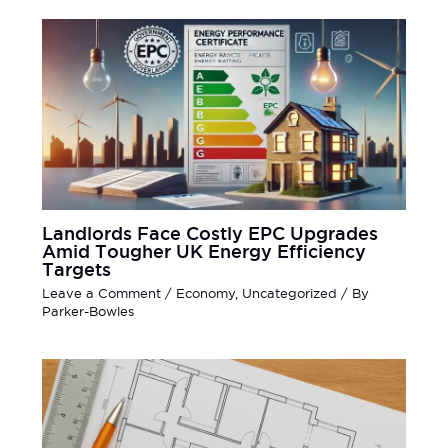
Landlords Face Costly EPC Upgrades
Amid Tougher UK Energy Efficiency
Targets
Leave a Comment
/
Economy
,
Uncategorized
/ By
Parker-Bowles