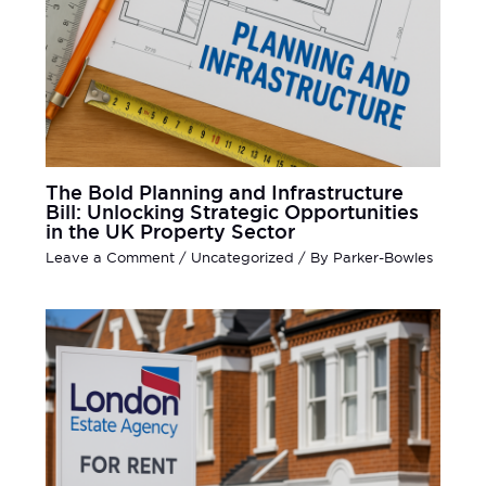
The Bold Planning and Infrastructure
Bill: Unlocking Strategic Opportunities
in the UK Property Sector
Leave a Comment
/
Uncategorized
/ By
Parker-Bowles