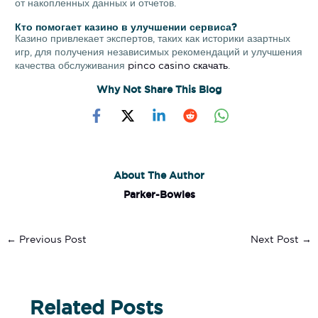
от накопленных данных и отчетов.
Кто помогает казино в улучшении сервиса?
Казино привлекает экспертов, таких как историки азартных
игр, для получения независимых рекомендаций и улучшения
качества обслуживания
pinco casino скачать
.
Why Not Share This Blog
About The Author
Parker-Bowles
←
Previous Post
Next Post
→
Related Posts