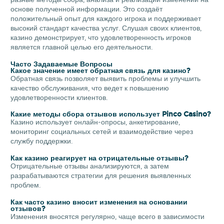
основе полученной информации. Это создаёт
положительный опыт для каждого игрока и поддерживает
высокий стандарт качества услуг. Слушая своих клиентов,
казино демонстрирует, что удовлетворенность игроков
является главной целью его деятельности.
Часто Задаваемые Вопросы
Какое значение имеет обратная связь для казино?
Обратная связь позволяет выявить проблемы и улучшить
качество обслуживания, что ведет к повышению
удовлетворенности клиентов.
Какие методы сбора отзывов использует Pinco Casino?
Казино использует онлайн-опросы, анкетирование,
мониторинг социальных сетей и взаимодействие через
службу поддержки.
Как казино реагирует на отрицательные отзывы?
Отрицательные отзывы анализируются, а затем
разрабатываются стратегии для решения выявленных
проблем.
Как часто казино вносит изменения на основании
отзывов?
Изменения вносятся регулярно, чаще всего в зависимости